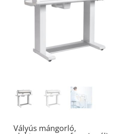
Vályús mángorló,