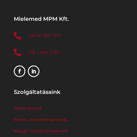
Mielemed MPM Kft.

+36 20 380 1171

+36 1 609 5533
Szolgáltatásaink
Miele szerviz
Állami intézményeknek
Magán intézményeknek