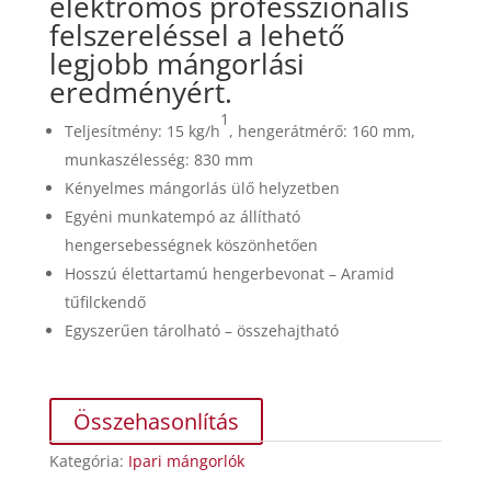
elektromos
professzionális
felszereléssel a lehető
legjobb mángorlási
eredményért.
1
Teljesítmény: 15 kg/h
, hengerátmérő: 160 mm,
munkaszélesség: 830 mm
Kényelmes mángorlás ülő helyzetben
Egyéni munkatempó az állítható
hengersebességnek köszönhetően
Hosszú élettartamú hengerbevonat – Aramid
tűfilckendő
Egyszerűen tárolható – összehajtható
Összehasonlítás
Kategória:
Ipari mángorlók