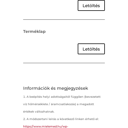
Letöltés
Terméklap
Letöltés
Információk és megjegyzések
A beépítés helyi adottságaitól függően (bevezetett
víz hőmérséklete / áramcsatlakozás) a megadott
értékek változhatnak.
A módszertani leírás a következő linken érhető el:
https://www.mielemed.hu/wp-