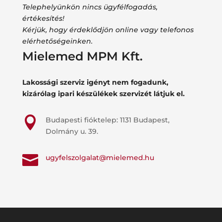
Telephelyünkön nincs ügyfélfogadás,
értékesítés!
Kérjük, hogy érdeklődjön online vagy telefonos
elérhetőségeinken.
Mielemed MPM Kft.
Lakossági szerviz igényt nem fogadunk,
kizárólag ipari készülékek szervizét látjuk el.

Budapesti fióktelep: 1131 Budapest,
Dolmány u. 39.

ugyfelszolgalat@mielemed.hu