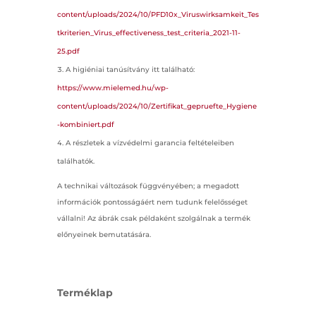
content/uploads/2024/10/PFD10x_Viruswirksamkeit_Tes
tkriterien_Virus_effectiveness_test_criteria_2021-11-
25.pdf
A higiéniai tanúsítvány itt található:
https://www.mielemed.hu/wp-
content/uploads/2024/10/Zertifikat_gepruefte_Hygiene
-kombiniert.pdf
A részletek a vízvédelmi garancia feltételeiben
találhatók.
A technikai változások függvényében; a megadott
információk pontosságáért nem tudunk felelősséget
vállalni! Az ábrák csak példaként szolgálnak a termék
előnyeinek bemutatására.
Terméklap