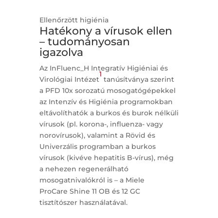
Ellenőrzött higiénia
Hatékony a vírusok ellen
– tudományosan
igazolva
Az InFluenc_H Integratív Higiéniai és
1
Virológiai Intézet
tanúsítványa szerint
a PFD 10x sorozatú mosogatógépekkel
az Intenzív és Higiénia programokban
eltávolíthatók a burkos és burok nélküli
vírusok (pl. korona-, influenza- vagy
norovírusok), valamint a Rövid és
Univerzális programban a burkos
vírusok (kivéve hepatitis B-vírus), még
a nehezen regenerálható
mosogatnivalókról is – a Miele
ProCare Shine 11 OB és 12 GC
tisztítószer használatával.