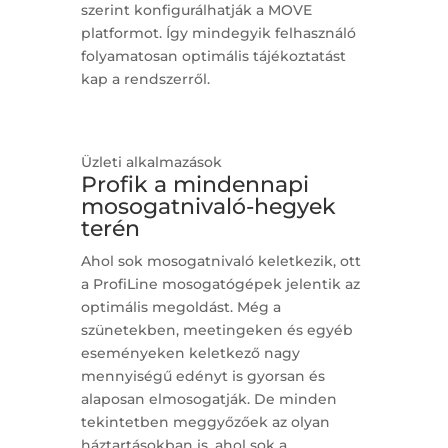
szerint konfigurálhatják a MOVE
platformot. Így mindegyik felhasználó
folyamatosan optimális tájékoztatást
kap a rendszerről.
Üzleti alkalmazások
Profik a mindennapi
mosogatnivaló-hegyek
terén
Ahol sok mosogatnivaló keletkezik, ott
a ProfiLine mosogatógépek jelentik az
optimális megoldást. Még a
szünetekben, meetingeken és egyéb
eseményeken keletkező nagy
mennyiségű edényt is gyorsan és
alaposan elmosogatják. De minden
tekintetben meggyőzőek az olyan
háztartásokban is, ahol sok a