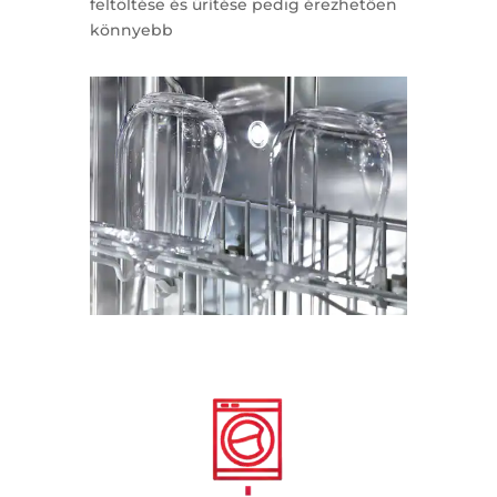
feltöltése és ürítése pedig érezhetően
könnyebb