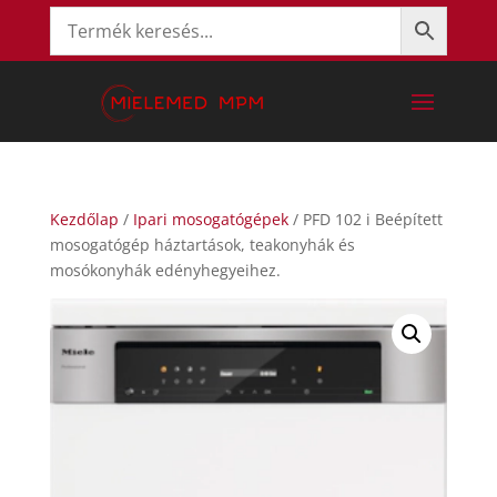
Kezdőlap
/
Ipari mosogatógépek
/ PFD 102 i Beépített
mosogatógép háztartások, teakonyhák és
mosókonyhák edényhegyeihez.