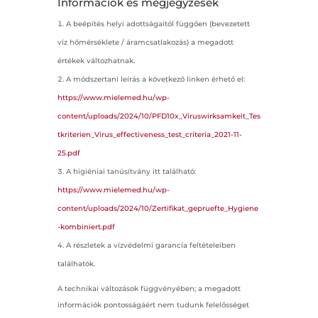
Információk és megjegyzések
A beépítés helyi adottságaitól függően (bevezetett
víz hőmérséklete / áramcsatlakozás) a megadott
értékek változhatnak.
A módszertani leírás a következő linken érhető el:
https://www.mielemed.hu/wp-
content/uploads/2024/10/PFD10x_Viruswirksamkeit_Tes
tkriterien_Virus_effectiveness_test_criteria_2021-11-
25.pdf
A higiéniai tanúsítvány itt található:
https://www.mielemed.hu/wp-
content/uploads/2024/10/Zertifikat_gepruefte_Hygiene
-kombiniert.pdf
A részletek a vízvédelmi garancia feltételeiben
találhatók.
A technikai változások függvényében; a megadott
információk pontosságáért nem tudunk felelősséget