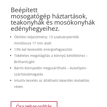
Beépített
mosogatógép
háztartások,
teakonyhák és mosókonyhák
edényhegyeihez.
Öblítési teljesítmény: 13 szabványteríték
mindössze 17 min alatt
13%-kal kevesebb energiafogyasztás
Tökéletes megvilágítás a könnyű betöltéshez –
BrilliantLight
Bármi könnyedén megszárítható – AutoOpen-
szárítástámogatás
Intuitív kezelés az átlátható takaróléc-kialakítás
révén
Összehasonlítás