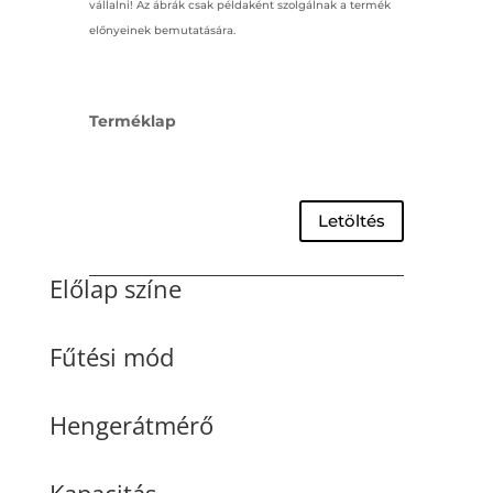
vállalni! Az ábrák csak példaként szolgálnak a termék
előnyeinek bemutatására.
Terméklap
Letöltés
Előlap színe
Fűtési mód
Hengerátmérő
Kapacitás