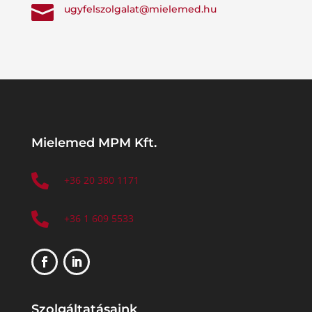

ugyfelszolgalat@mielemed.hu
Mielemed MPM Kft.

+36 20 380 1171

+36 1 609 5533
Szolgáltatásaink