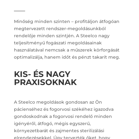
Minőség minden szinten – profitáljon átfogóan
megtervezett rendszer-megoldásunkból
rendelője minden szintjén. A Steelco nagy
teljesítményű fogászati megoldásainak
használatával nemcsak a műszerek körforgását
optimalizálja, hanem időt és pénzt takarít meg.
KIS- ÉS NAGY
PRAXISOKNAK
A Steelco megoldások gondosan az Ön
pácienséhez és fogorvosi székéhez igazodva
gondoskodnak a fogorvosi rendelő minden
igényéről, átfogó, mégis egyszerű,
környezetbarát és zajmentes sterilizálási
elrendezésekkel. Úgy tervezték őket, hogy