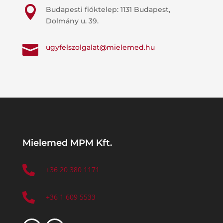

Budapesti fióktelep: 1131 Budapest,
Dolmány u. 39.

ugyfelszolgalat@mielemed.hu
Mielemed MPM Kft.

+36 20 380 1171

+36 1 609 5533