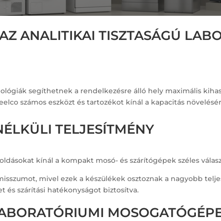
AZ ANALITIKAI TISZTASÁGÚ LAB
nológiák segíthetnek a rendelkezésre álló hely maximális kiha
teelco számos eszközt és tartozékot kínál a kapacitás növelésé
LKÜLI TELJESÍTMÉNY
ldásokat kínál a kompakt mosó- és szárítógépek széles válasz
sszumot, mivel ezek a készülékek osztoznak a nagyobb teljes
 és szárítási hatékonyságot biztosítva.
ABORATÓRIUMI MOSOGATÓGÉP