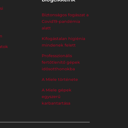
si
Biztonságos fogászat a
Covid19-pandémia
alatt
m
Kifogástalan higiénia
mindenek felett
atok
Professzionális
fertőtlenítő gépek
idősotthonokba
A Miele története
A Miele gépek
egyszerű
karbantartása