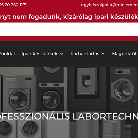
36 20 380 1171
ugyfelszolgalat@mielemed
nyt nem fogadunk, kizárólag ipari készüléke
Főoldal
Ipari készülékek
Karbantartás
Magunkról
OFESSZIONÁLIS LABORTECHN