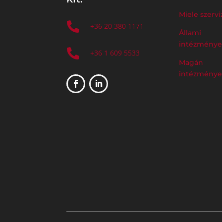
Miele szervi

+36 20 380 1171
Állami
intézmény

+36 1 609 5533
Magán
intézmény