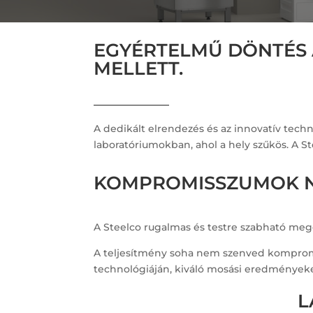
EGYÉRTELMŰ DÖNTÉS 
MELLETT.
A dedikált elrendezés és az innovatív tech
laboratóriumokban, ahol a hely szűkös. A S
KOMPROMISSZUMOK NÉ
A Steelco rugalmas és testre szabható mego
A teljesítmény soha nem szenved kompromi
technológiáján, kiváló mosási eredményeket
L