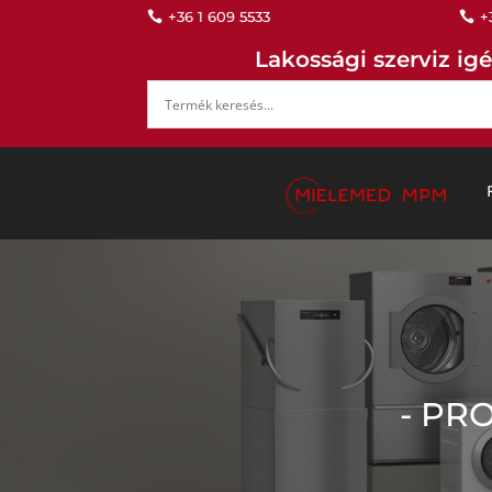
+36 1 609 5533
+


Lakossági szerviz igé
- PR