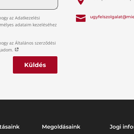

ugyfelszolgalat@mi
hogy az Adatkezelési
emélyes adataim kezeléséhez
hogy az Általános szerződési
ogadom.
Küldés
tásaink
Megoldásaink
Jogi inf