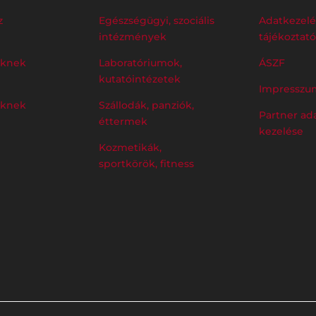
z
Egészségügyi, szociális
Adatkezelé
intézmények
tájékoztató
eknek
Laboratóriumok,
ÁSZF
kutatóintézetek
Impresszu
eknek
Szállodák, panziók,
Partner ad
éttermek
kezelése
Kozmetikák,
sportkörök, fitness