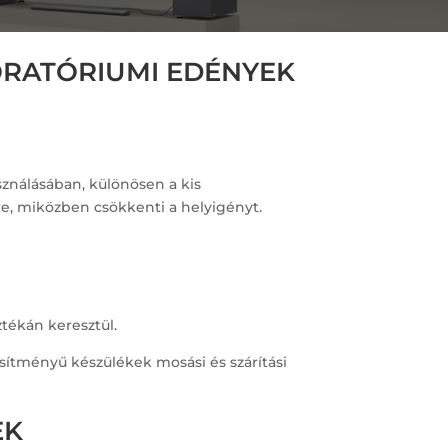
ORATÓRIUMI EDÉNYEK
sználásában, különösen a kis
re, miközben csökkenti a helyigényt.
tékán keresztül.
ítményű készülékek mosási és szárítási
EK