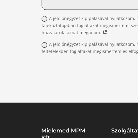
A jelölőnégyzet kipipálásával nyilatkozom, 
tájékoztatójában foglaltakat megismertem, sz
hozzájárulásomat megadom.
A jelölőnégyzet kipipálásával nyilatkozom, 
feltételekben foglaltakat megismertem és elf
Mielemed MPM
Szolgálta
Kft.