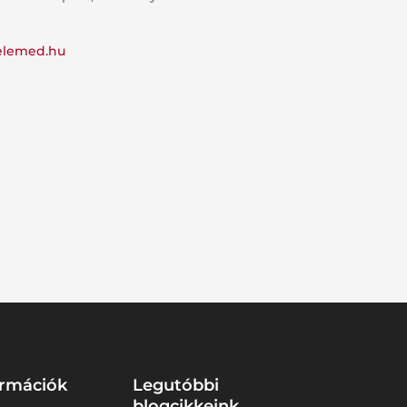
elemed.hu
ormációk
Legutóbbi
blogcikkeink