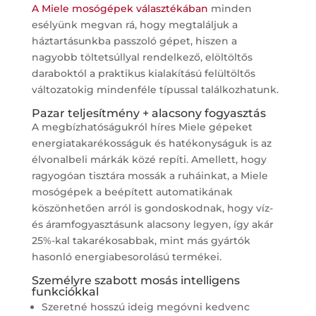
A Miele mosógépek választékában
minden
esélyünk megvan rá, hogy megtaláljuk a
háztartásunkba passzoló gépet, hiszen a
nagyobb töltetsúllyal rendelkező, elöltöltős
daraboktól a praktikus kialakítású felültöltős
változatokig mindenféle típussal találkozhatunk.
Pazar teljesítmény + alacsony fogyasztás
A megbízhatóságukról híres Miele gépeket
energiatakarékosságuk és hatékonyságuk is az
élvonalbeli márkák közé repíti. Amellett, hogy
ragyogóan tisztára mossák a ruháinkat, a Miele
mosógépek a beépített automatikának
köszönhetően arról is gondoskodnak, hogy víz-
és áramfogyasztásunk alacsony legyen, így akár
25%-kal takarékosabbak, mint más gyártók
hasonló energiabesorolású termékei.
Személyre szabott mosás intelligens
funkciókkal
Szeretné hosszú ideig megóvni kedvenc