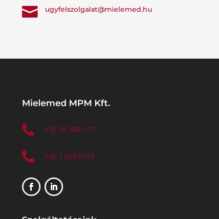

ugyfelszolgalat@mielemed.hu
Mielemed MPM Kft.

+36 20 380 1171

+36 1 609 5533