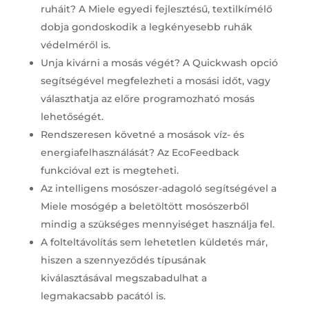
ruháit? A Miele egyedi fejlesztésű, textilkímélő
dobja gondoskodik a legkényesebb ruhák
védelméről is.
Unja kivárni a mosás végét? A Quickwash opció
segítségével megfelezheti a mosási időt, vagy
választhatja az előre programozható mosás
lehetőségét.
Rendszeresen követné a mosások víz- és
energiafelhasználását? Az EcoFeedback
funkcióval ezt is megteheti.
Az intelligens mosószer-adagoló segítségével a
Miele mosógép a beletöltött mosószerből
mindig a szükséges mennyiséget használja fel.
A folteltávolítás sem lehetetlen küldetés már,
hiszen a szennyeződés típusának
kiválasztásával megszabadulhat a
legmakacsabb pacától is.