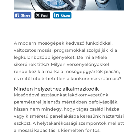
Post
Share
Share
A modern mosógépek kedvező funkciókkal,
változatos mosási programokkal szolgálják ki a
legkülönbözőbb igényeket. De mi a Miele
sikerének titka? Milyen versenyelőnyökkel
rendelkezik a márka a mosógépgyártók piacán,
és mitől utolérhetetlen a konkurensek számára?
Minden helyzethez alkalmazkodik
Mosógépválasztásunkat lakókörnyezetünk
paraméterei jelentős mértékben befolyásolják,
hiszen nem mindegy, hogy tágas családi házba
vagy kisméretű panellakásba keresünk háztartási
eszközt. A helytakarékossági szempontok mellett
a mosási kapacitás is kiemelten fontos.