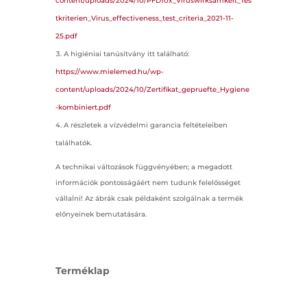
content/uploads/2024/10/PFD10x_Viruswirksamkeit_Tes
tkriterien_Virus_effectiveness_test_criteria_2021-11-
25.pdf
A higiéniai tanúsítvány itt található:
https://www.mielemed.hu/wp-
content/uploads/2024/10/Zertifikat_gepruefte_Hygiene
-kombiniert.pdf
A részletek a vízvédelmi garancia feltételeiben
találhatók.
A technikai változások függvényében; a megadott
információk pontosságáért nem tudunk felelősséget
vállalni! Az ábrák csak példaként szolgálnak a termék
előnyeinek bemutatására.
Terméklap