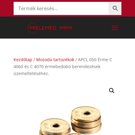
Kezdőlap
/
Mosoda tartozékok
/ APCL 050 Érme C
4060 és C 4070 érmebedobó berendezések
üzemeltetéséhez.