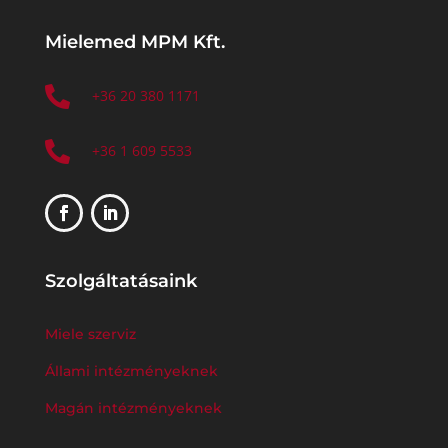
Mielemed MPM Kft.

+36 20 380 1171

+36 1 609 5533
Szolgáltatásaink
Miele szerviz
Állami intézményeknek
Magán intézményeknek