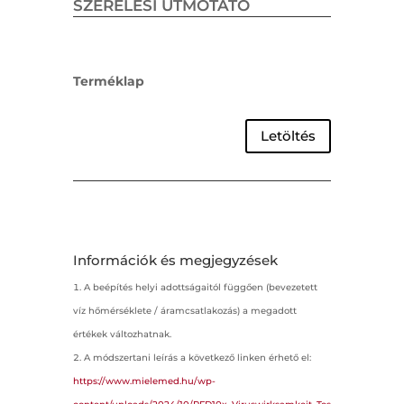
SZERELÉSI ÚTMOTATÓ
Terméklap
Letöltés
Információk és megjegyzések
A beépítés helyi adottságaitól függően (bevezetett
víz hőmérséklete / áramcsatlakozás) a megadott
értékek változhatnak.
A módszertani leírás a következő linken érhető el:
https://www.mielemed.hu/wp-