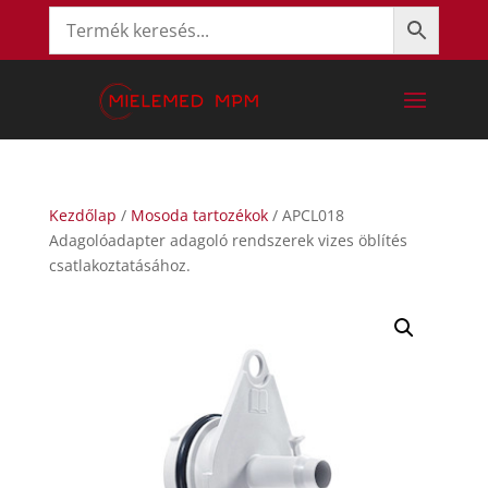
Kezdőlap
/
Mosoda tartozékok
/ APCL018
Adagolóadapter adagoló rendszerek vizes öblítés
csatlakoztatásához.