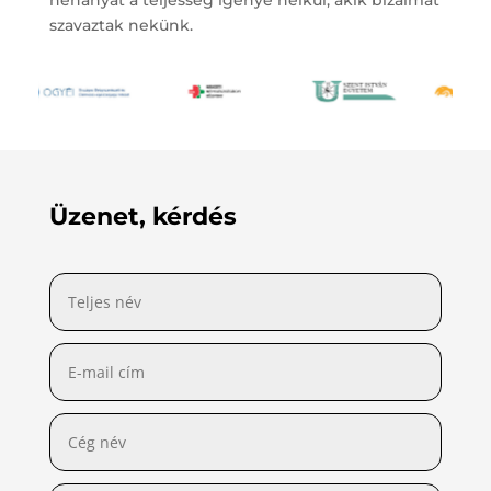
néhányat a teljesség igénye nélkül, akik bizalmat
szavaztak nekünk.
Üzenet, kérdés