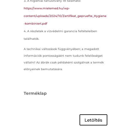
A higiéniai tanúsítvány itt található:
https://www.mielemed.hu/wp-
content/uploads/2024/10/Zertifikat_gepruefte_Hygiene
-kombiniert.pdf
A részletek a vízvédelmi garancia feltételeiben
találhatók.
A technikai változások függvényében; a megadott
információk pontosságáért nem tudunk felelősséget
vállalni! Az ábrák csak példaként szolgálnak a termék
előnyeinek bemutatására.
Terméklap
Letöltés