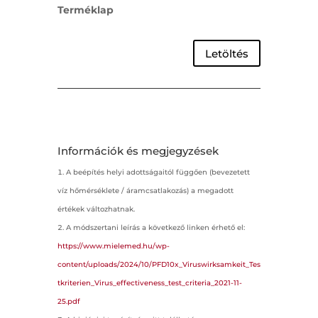
Terméklap
Letöltés
Információk és megjegyzések
A beépítés helyi adottságaitól függően (bevezetett
víz hőmérséklete / áramcsatlakozás) a megadott
értékek változhatnak.
A módszertani leírás a következő linken érhető el:
https://www.mielemed.hu/wp-
content/uploads/2024/10/PFD10x_Viruswirksamkeit_Tes
tkriterien_Virus_effectiveness_test_criteria_2021-11-
25.pdf