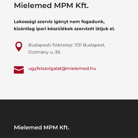
Mielemed MPM Kft.
Lakossági szerviz igényt nem fogadunk,
kizárólag ipari készülékek szervizét látjuk el.

Budapesti fióktelep: 1131 Budapest,
Dolmány u. 39.

ugyfelszolgalat@mielemed.hu
Mielemed MPM Kft.