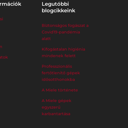
ormációk
Legutóbbi
blogcikkeink
si
Biztonságos fogászat a
Covid19-pandémia
alatt
m
Kifogástalan higiénia
mindenek felett
atok
Professzionális
fertőtlenítő gépek
idősotthonokba
A Miele története
A Miele gépek
egyszerű
karbantartása