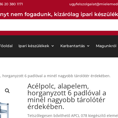
36 20 380 1171
ugyfelszolgalat@mielemed
nyt nem fogadunk, kizárólag ipari készüléke
Főoldal
Ipari készülékek
Karbantartás
Magunkról
, horganyzott 6 padlóval a minél nagyobb tárolótér érdekében.
Acélpolc, alapelem,
horganyzott
6 padlóval a
minél nagyobb tárolótér
érdekében.
Tetszőlegesen bővíthető APCL 078 kiegészítő eleme