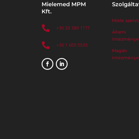
Mielemed MPM
Szolgálta
Kft.
Miele szervi

+36 20 380 1171
Állami
intézmény

+36 1 609 5533
Magán
intézmény