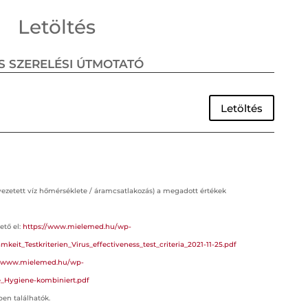
Letöltés
S SZERELÉSI ÚTMOTATÓ
Letöltés
vezetett víz hőmérséklete / áramcsatlakozás) a megadott értékek
ető el:
https://www.mielemed.hu/wp-
eit_Testkriterien_Virus_effectiveness_test_criteria_2021-11-25.pdf
//www.mielemed.hu/wp-
e_Hygiene-kombiniert.pdf
ben találhatók.