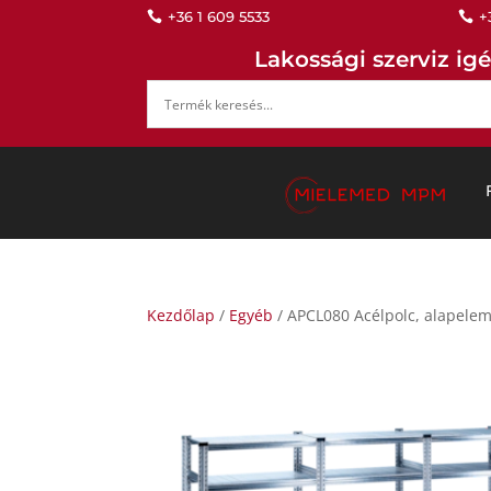
+36 1 609 5533
+


Lakossági szerviz igé
Kezdőlap
/
Egyéb
/ APCL080 Acélpolc, alapelem