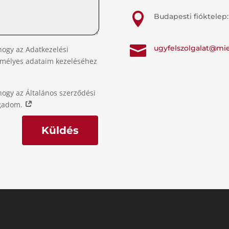

Budapesti fióktelep:

ugyfelszolgalat@mi
hogy az Adatkezelési
emélyes adataim kezeléséhez
hogy az Általános szerződési
ogadom.
Küldés