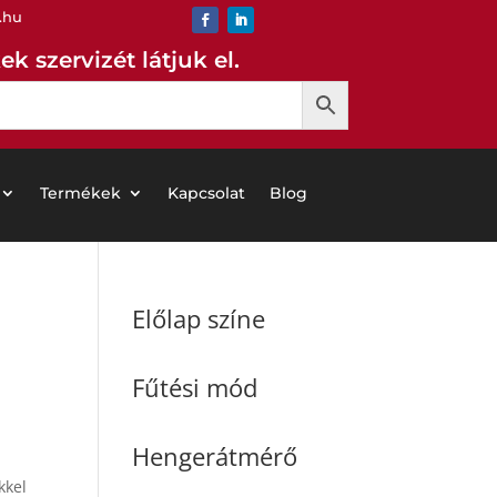
.hu
k szervizét látjuk el.
Termékek
Kapcsolat
Blog
Előlap színe
Fűtési mód
Hengerátmérő
kkel