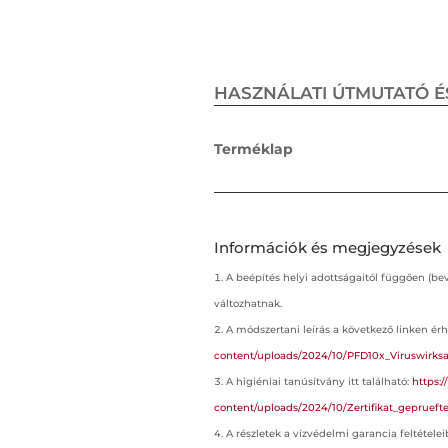
HASZNÁLATI ÚTMUTATÓ É
Terméklap
Információk és megjegyzések
A beépítés helyi adottságaitól függően (be
változhatnak.
A módszertani leírás a következő linken érh
content/uploads/2024/10/PFD10x_Viruswirksamk
A higiéniai tanúsítvány itt található:
https:
content/uploads/2024/10/Zertifikat_geprueft
A részletek a vízvédelmi garancia feltételei