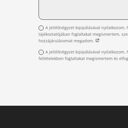
A jelölőnégyzet kipipálásával nyilatkozom, 
tájékoztatójában foglaltakat megismertem, sz
hozzájárulásomat megadom.
A jelölőnégyzet kipipálásával nyilatkozom, 
feltételekben foglaltakat megismertem és elf