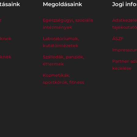
tásaink
Megoldásaink
Jogi inf
z
Egészségügyi, szociális
Adatkezelé
intézmények
tájékoztató
eknek
Laboratóriumok,
ÁSZF
kutatóintézetek
Impresszu
eknek
Szállodák, panziók,
Partner ad
éttermek
kezelése
Kozmetikák,
sportkörök, fitness