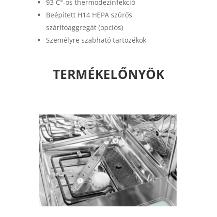
93 C°-os thermodezinfekció
Beépített H14 HEPA szűrős
szárítóaggregát (opciós)
Személyre szabható tartozékok
TERMÉKELŐNYÖK