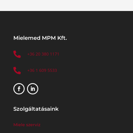
Mielemed MPM Kft.

+36 20 380 1171

+36 1 609 5533
Szolgáltatásaink
Miele szerviz