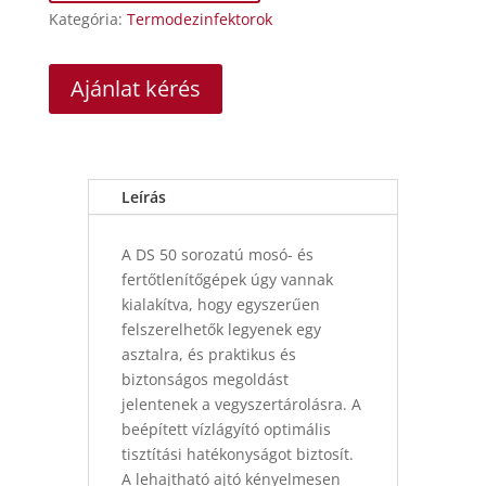
Kategória:
Termodezinfektorok
Ajánlat kérés
Leírás
A DS 50 sorozatú mosó- és
fertőtlenítőgépek úgy vannak
kialakítva, hogy egyszerűen
felszerelhetők legyenek egy
asztalra, és praktikus és
biztonságos megoldást
jelentenek a vegyszertárolásra. A
beépített vízlágyító optimális
tisztítási hatékonyságot biztosít.
A lehajtható ajtó kényelmesen