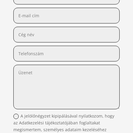
A jelölőnégyzet kipipálásával nyilatkozom, hogy
az Adatkezelési tájékoztatójában foglaltakat
megismertem, személyes adataim kezeléséhez