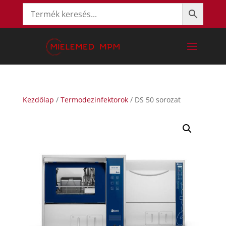
Kezdőlap
/
Termodezinfektorok
/ DS 50 sorozat