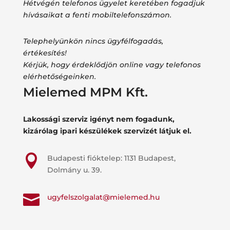
Hétvégén telefonos ügyelet keretében fogadjuk
hívásaikat a fenti mobiltelefonszámon.
Telephelyünkön nincs ügyfélfogadás,
értékesítés!
Kérjük, hogy érdeklődjön online vagy telefonos
elérhetőségeinken.
Mielemed MPM Kft.
Lakossági szerviz igényt nem fogadunk,
kizárólag ipari készülékek szervizét látjuk el.

Budapesti fióktelep: 1131 Budapest,
Dolmány u. 39.

ugyfelszolgalat@mielemed.hu