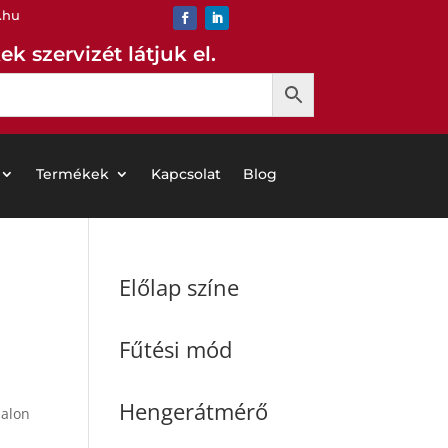
.hu
k szervizét látjuk el.
Termékek
Kapcsolat
Blog
Előlap színe
Fűtési mód
Hengerátmérő
dalon