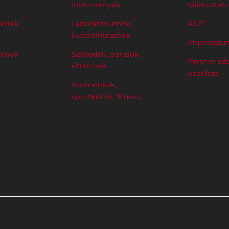
intézmények
tájékoztató
eknek
Laboratóriumok,
ÁSZF
kutatóintézetek
Impresszu
eknek
Szállodák, panziók,
Partner ad
éttermek
kezelése
Kozmetikák,
sportkörök, fitness