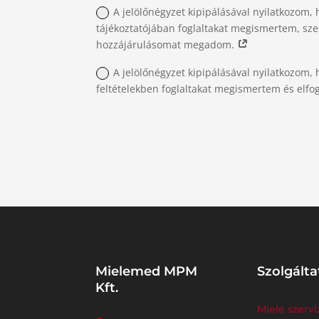
A jelölőnégyzet kipipálásával nyilatkozom, 
tájékoztatójában foglaltakat megismertem, sz
hozzájárulásomat megadom.
A jelölőnégyzet kipipálásával nyilatkozom, 
feltételekben foglaltakat megismertem és elf
Mielemed MPM
Szolgálta
Kft.
Miele szervi