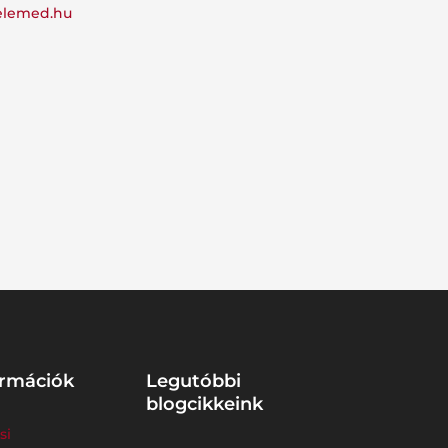
elemed.hu
ormációk
Legutóbbi
blogcikkeink
si