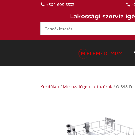
+36 1 609 5533
+


Lakossági szerviz igé
Kezdőlap
/
Mosogatógép tartozékok
/ O 898 Fel