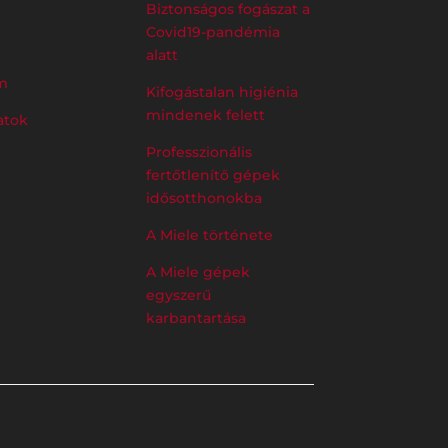
Biztonságos fogászat a
Covid19-pandémia
alatt
m
Kifogástalan higiénia
mindenek felett
atok
Professzionális
fertőtlenítő gépek
idősotthonokba
A Miele története
A Miele gépek
egyszerű
karbantartása