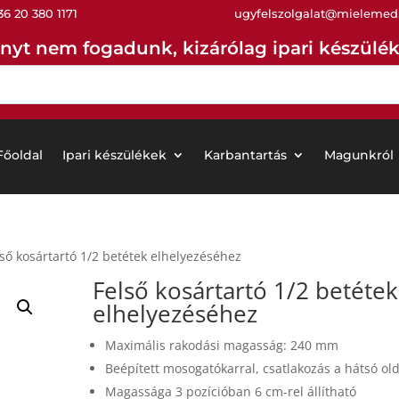
36 20 380 1171
ugyfelszolgalat@mielemed
nyt nem fogadunk, kizárólag ipari készüléke
Főoldal
Ipari készülékek
Karbantartás
Magunkról
ső kosártartó 1/2 betétek elhelyezéséhez
Felső kosártartó
1/2 betétek
elhelyezéséhez
Maximális rakodási magasság: 240 mm
Beépített mosogatókarral, csatlakozás a hátsó ol
Magassága 3 pozícióban 6 cm-rel állítható