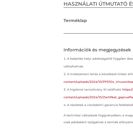
HASZNÁLATI ÚTMUTATÓ É
Terméklap
Információk és megjegyzések
A beépítés helyi adottságaitól függően (be
változhatnak.
A módszertani leírás a következő linken érh
content/uploads/2024/10/PFD10x_Viruswirksamk
A higiéniai tanúsítvány itt található:
https:
content/uploads/2024/10/Zertifikat_geprueft
A részletek a vízvédelmi garancia feltételei
A technikai változások függvényében; a mega
csak példaként szolgálnak a termék előnyein