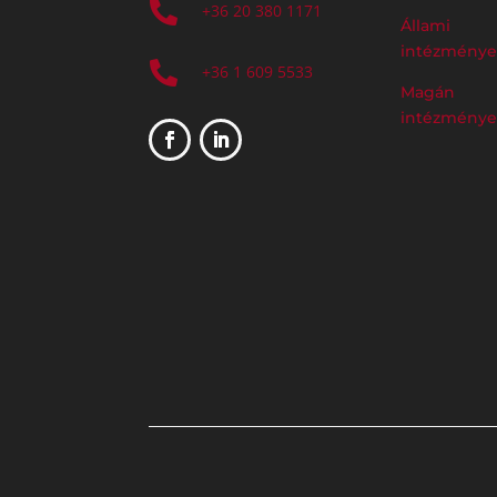

+36 20 380 1171
Állami
intézmény

+36 1 609 5533
Magán
intézmény