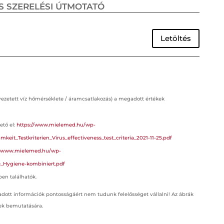
S SZERELÉSI ÚTMOTATÓ
Letöltés
vezetett víz hőmérséklete / áramcsatlakozás) a megadott értékek
ető el:
https://www.mielemed.hu/wp-
eit_Testkriterien_Virus_effectiveness_test_criteria_2021-11-25.pdf
//www.mielemed.hu/wp-
e_Hygiene-kombiniert.pdf
ben találhatók.
dott információk pontosságáért nem tudunk felelősséget vállalni! Az ábrák
ek bemutatására.