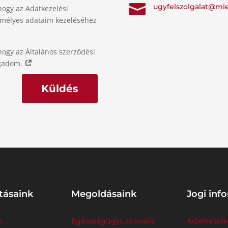

ugyfelszolgalat@mi
hogy az Adatkezelési
emélyes adataim kezeléséhez
hogy az Általános szerződési
ogadom.
Küldés
tásaink
Megoldásaink
Jogi inf
z
Egészségügyi, szociális
Adatkezelé