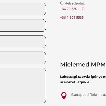
Ügyfélszolgálat:
+36 20 380 1171
+36 1 609 5533
Mielemed MPM 
Lakossági szerviz igényt 
szervizét látjuk el.

Budapesti fióktelep: