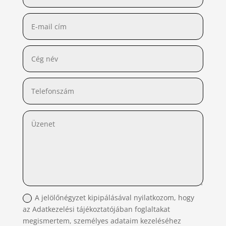
A jelölőnégyzet kipipálásával nyilatkozom, hogy
az Adatkezelési tájékoztatójában foglaltakat
megismertem, személyes adataim kezeléséhez