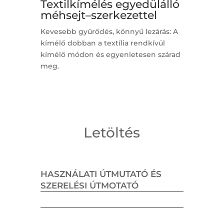
Textilkímélés egyedülálló
méhsejt–szerkezettel
Kevesebb gyűrődés, könnyű lezárás: A
kímélő dobban a textília rendkívül
kímélő módon és egyenletesen szárad
meg.
Letöltés
HASZNÁLATI ÚTMUTATÓ ÉS
SZERELÉSI ÚTMOTATÓ