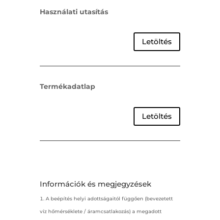
Használati utasítás
Letöltés
Termékadatlap
Letöltés
Információk és megjegyzések
A beépítés helyi adottságaitól függően (bevezetett
víz hőmérséklete / áramcsatlakozás) a megadott