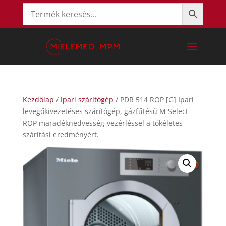
Kezdőlap
/
Ipari szárítógép
/ PDR 514 ROP [G] Ipari
levegőkivezetéses szárítógép, gázfűtésű M Select
ROP maradéknedvesség-vezérléssel a tökéletes
szárítási eredményért.