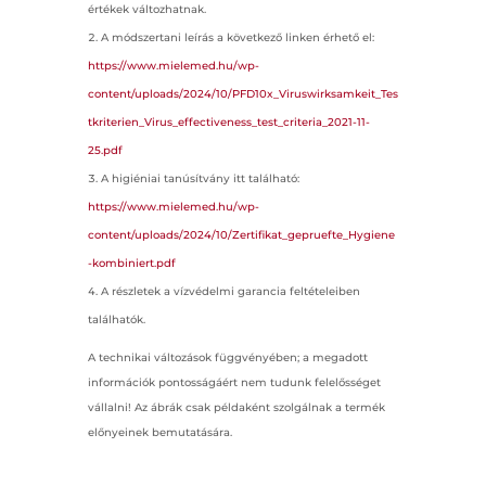
értékek változhatnak.
A módszertani leírás a következő linken érhető el:
https://www.mielemed.hu/wp-
content/uploads/2024/10/PFD10x_Viruswirksamkeit_Tes
tkriterien_Virus_effectiveness_test_criteria_2021-11-
25.pdf
A higiéniai tanúsítvány itt található:
https://www.mielemed.hu/wp-
content/uploads/2024/10/Zertifikat_gepruefte_Hygiene
-kombiniert.pdf
A részletek a vízvédelmi garancia feltételeiben
találhatók.
A technikai változások függvényében; a megadott
információk pontosságáért nem tudunk felelősséget
vállalni! Az ábrák csak példaként szolgálnak a termék
előnyeinek bemutatására.