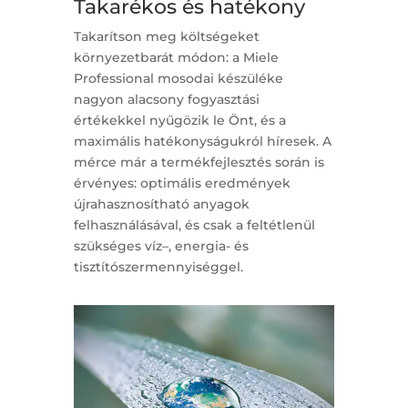
Takarékos és hatékony
Takarítson meg költségeket
környezetbarát módon: a Miele
Professional mosodai készüléke
nagyon alacsony fogyasztási
értékekkel nyűgözik le Önt, és a
maximális hatékonyságukról híresek. A
mérce már a termékfejlesztés során is
érvényes: optimális eredmények
újrahasznosítható anyagok
felhasználásával, és csak a feltétlenül
szükséges víz–, energia- és
tisztítószermennyiséggel.