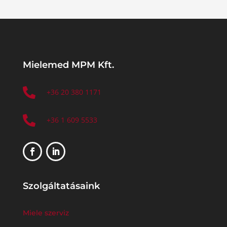
Mielemed MPM Kft.

+36 20 380 1171

+36 1 609 5533
Szolgáltatásaink
Miele szerviz