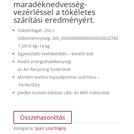
maradéknedvesség-
vezérléssel a tökéletes
szárítási eredményért.
Dobtérfogat: 250 l,
töltetmennyiség: ZIO_000000000000000020022782
7_0010 kg–14 kg
Egyedülálló textilkímélés – kímélő dob
Kiváló energiahatékonyság
az Air Recycling funkcióval
Minden textília hajszálpontos szárítása –
PerfectDry
Jövőbe mutató hálózat LAN- és WiFi-hálózattal
Összehasonlítás
Kategória:
Ipari szárítógép