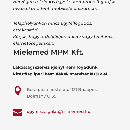
Hétvégén telefonos ügyelet keretében fogadjuk
hívásaikat a fenti mobiltelefonszámon.
Telephelyünkön nincs ügyfélfogadás,
értékesítés!
Kérjük, hogy érdeklődjön online vagy telefonos
elérhetőségeinken.
Mielemed MPM Kft.
Lakossági szerviz igényt nem fogadunk,
kizárólag ipari készülékek szervizét látjuk el.

Budapesti fióktelep: 1131 Budapest,
Dolmány u. 39.

ugyfelszolgalat@mielemed.hu