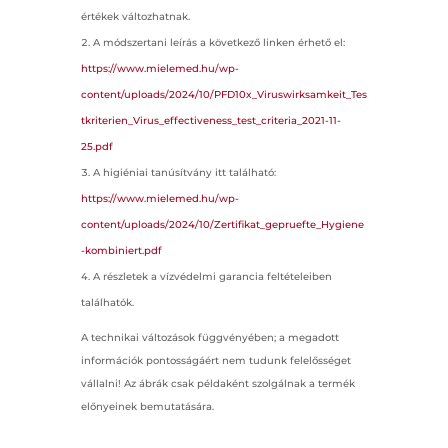
értékek változhatnak.
A módszertani leírás a következő linken érhető el:
https://www.mielemed.hu/wp-
content/uploads/2024/10/PFD10x_Viruswirksamkeit_Tes
tkriterien_Virus_effectiveness_test_criteria_2021-11-
25.pdf
A higiéniai tanúsítvány itt található:
https://www.mielemed.hu/wp-
content/uploads/2024/10/Zertifikat_gepruefte_Hygiene
-kombiniert.pdf
A részletek a vízvédelmi garancia feltételeiben
találhatók.
A technikai változások függvényében; a megadott
információk pontosságáért nem tudunk felelősséget
vállalni! Az ábrák csak példaként szolgálnak a termék
előnyeinek bemutatására.