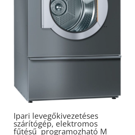
Ipari levegőkivezetéses
szárítógép, elektromos
fűtésű
programozható M