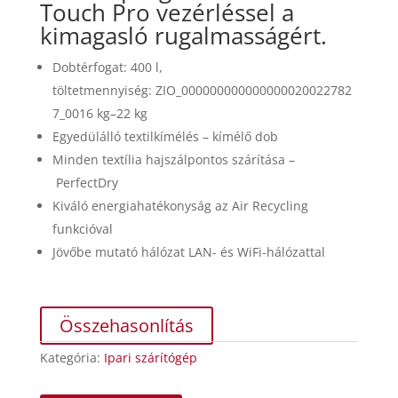
Touch Pro vezérléssel a
kimagasló rugalmasságért.
Dobtérfogat: 400 l,
töltetmennyiség: ZIO_000000000000000020022782
7_0016 kg–22 kg
Egyedülálló textilkímélés – kímélő dob
Minden textília hajszálpontos szárítása –
PerfectDry
Kiváló energiahatékonyság az Air Recycling
funkcióval
Jövőbe mutató hálózat LAN- és WiFi-hálózattal
Összehasonlítás
Kategória:
Ipari szárítógép