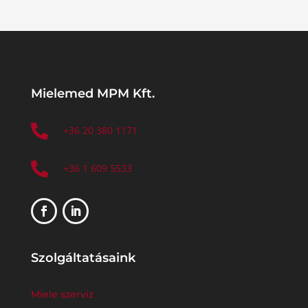
Mielemed MPM Kft.

+36 20 380 1171

+36 1 609 5533
Szolgáltatásaink
Miele szerviz