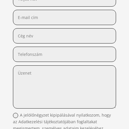
A jelölőnégyzet kipipálásával nyilatkozom, hogy
az Adatkezelési tájékoztatójában foglaltakat
megismertem, személyes adataim kezeléséhez