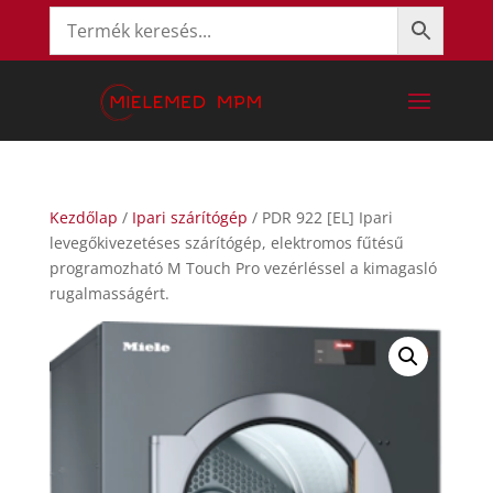
Kezdőlap
/
Ipari szárítógép
/ PDR 922 [EL] Ipari
levegőkivezetéses szárítógép, elektromos fűtésű
programozható M Touch Pro vezérléssel a kimagasló
rugalmasságért.