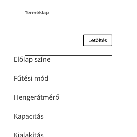
Terméklap
Letöltés
Előlap színe
Fűtési mód
Hengerátmérő
Kapacitás
Kialakítás