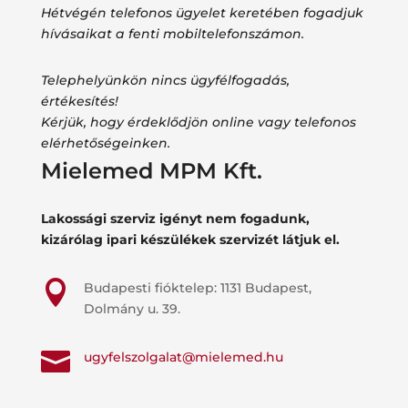
Hétvégén telefonos ügyelet keretében fogadjuk
hívásaikat a fenti mobiltelefonszámon.
Telephelyünkön nincs ügyfélfogadás,
értékesítés!
Kérjük, hogy érdeklődjön online vagy telefonos
elérhetőségeinken.
Mielemed MPM Kft.
Lakossági szerviz igényt nem fogadunk,
kizárólag ipari készülékek szervizét látjuk el.

Budapesti fióktelep: 1131 Budapest,
Dolmány u. 39.

ugyfelszolgalat@mielemed.hu