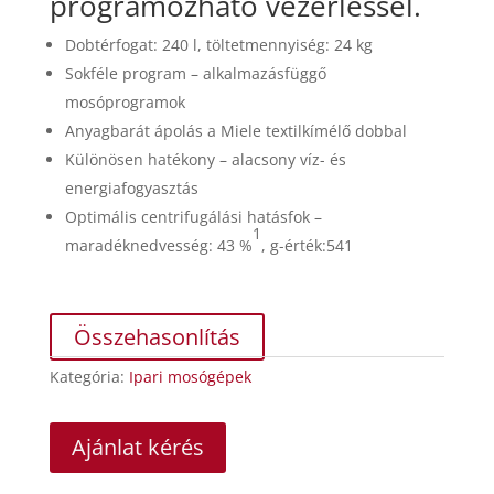
programozható vezérléssel.
Dobtérfogat: 240 l, töltetmennyiség: 24 kg
Sokféle program – alkalmazásfüggő
mosóprogramok
Anyagbarát ápolás a Miele textilkímélő dobbal
Különösen hatékony – alacsony víz- és
energiafogyasztás
Optimális centrifugálási hatásfok –
1
maradéknedvesség: 43 %
, g-érték:541
Összehasonlítás
Kategória:
Ipari mosógépek
Ajánlat kérés