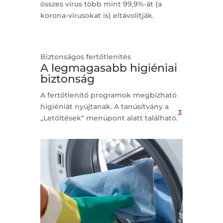
összes vírus több mint 99,9%-át
(a
korona-vírusokat is) eltávolítják.
Biztonságos fertőtlenítés
A legmagasabb higiéniai
biztonság
A fertőtlenítő programok megbízható
higiéniát nyújtanak. A tanúsítvány a
3
„Letöltések“ menüpont alatt található.