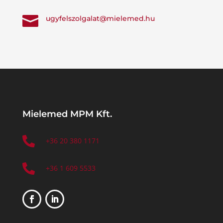

ugyfelszolgalat@mielemed.hu
Mielemed MPM Kft.

+36 20 380 1171

+36 1 609 5533