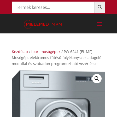
Kezdőlap
/
Ipari mosógépek
/ PW 6241 [EL MF]
Mosógép, elektromos fűtésű folyékonyszer-adagoló
modullal és szabadon programozható vezérléssel.