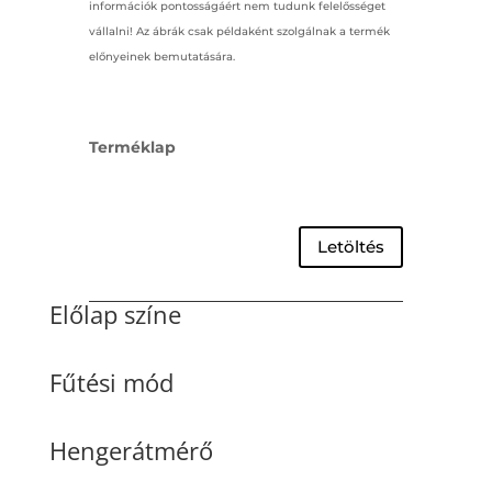
információk pontosságáért nem tudunk felelősséget
vállalni! Az ábrák csak példaként szolgálnak a termék
előnyeinek bemutatására.
Terméklap
Letöltés
Előlap színe
Fűtési mód
Hengerátmérő