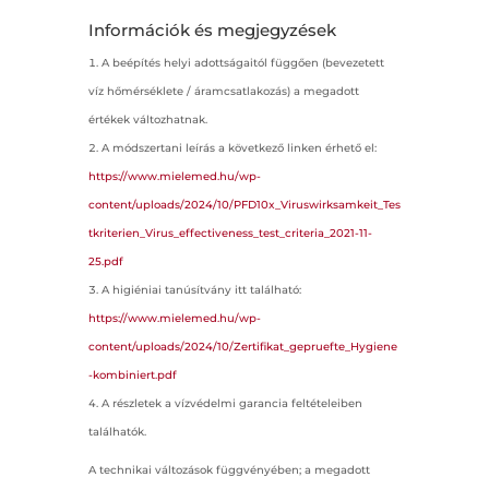
Információk és megjegyzések
A beépítés helyi adottságaitól függően (bevezetett
víz hőmérséklete / áramcsatlakozás) a megadott
értékek változhatnak.
A módszertani leírás a következő linken érhető el:
https://www.mielemed.hu/wp-
content/uploads/2024/10/PFD10x_Viruswirksamkeit_Tes
tkriterien_Virus_effectiveness_test_criteria_2021-11-
25.pdf
A higiéniai tanúsítvány itt található:
https://www.mielemed.hu/wp-
content/uploads/2024/10/Zertifikat_gepruefte_Hygiene
-kombiniert.pdf
A részletek a vízvédelmi garancia feltételeiben
találhatók.
A technikai változások függvényében; a megadott