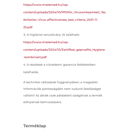
https://www.mielemed.hu/wp-
content/uploads/2024/10/PFD10x_Viruswirksamkeit_Tes
tkriterien_Virus_effectiveness_test_criteria_2021-11-
25.pdf
A higiéniai tanúsítvány itt található:
https://www.mielemed.hu/wp-
content/uploads/2024/10/Zertifikat_gepruefte_Hygiene
-kombiniert.pdf
A részletek a vízvédelmi garancia feltételeiben
találhatók.
A technikai változások függvényében; a megadott
információk pontosságáért nem tudunk felelősséget
vállalni! Az ábrák csak példaként szolgálnak a termék
előnyeinek bemutatására.
Terméklap