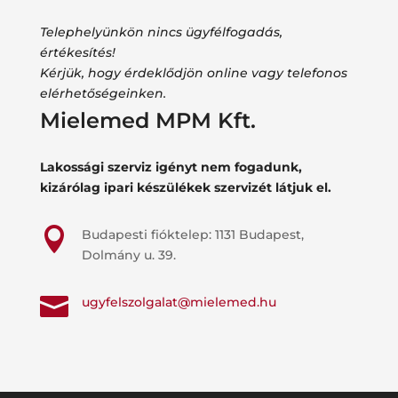
Telephelyünkön nincs ügyfélfogadás,
értékesítés!
Kérjük, hogy érdeklődjön online vagy telefonos
elérhetőségeinken.
Mielemed MPM Kft.
Lakossági szerviz igényt nem fogadunk,
kizárólag ipari készülékek szervizét látjuk el.

Budapesti fióktelep: 1131 Budapest,
Dolmány u. 39.

ugyfelszolgalat@mielemed.hu