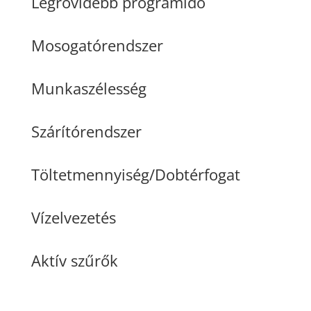
Legrövidebb programidő
Mosogatórendszer
Munkaszélesség
Szárítórendszer
Töltetmennyiség/Dobtérfogat
Vízelvezetés
Aktív szűrők