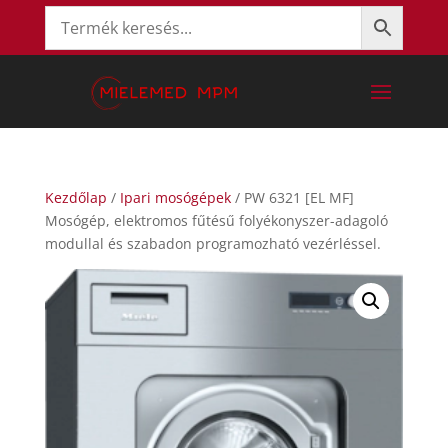
Kezdőlap
/
Ipari mosógépek
/ PW 6321 [EL MF]
Mosógép, elektromos fűtésű folyékonyszer-adagoló
modullal és szabadon programozható vezérléssel.