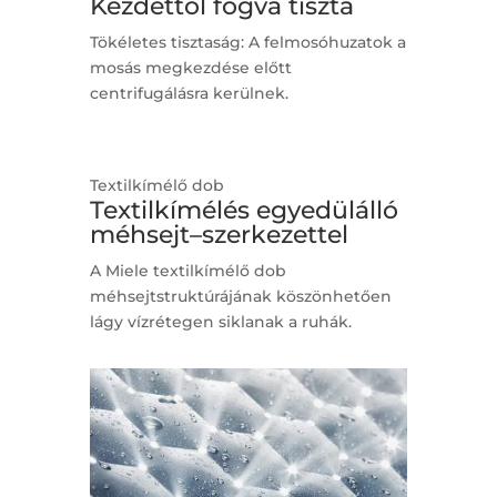
Kezdettől fogva tiszta
Tökéletes tisztaság: A felmosóhuzatok a
mosás megkezdése előtt
centrifugálásra kerülnek.
Textilkímélő dob
Textilkímélés egyedülálló
méhsejt–szerkezettel
A Miele textilkímélő dob
méhsejtstruktúrájának köszönhetően
lágy vízrétegen siklanak a ruhák.