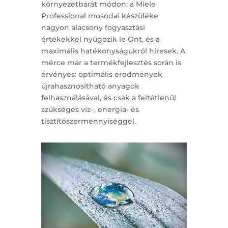
környezetbarát módon: a Miele
Professional mosodai készüléke
nagyon alacsony fogyasztási
értékekkel nyűgözik le Önt, és a
maximális hatékonyságukról híresek. A
mérce már a termékfejlesztés során is
érvényes: optimális eredmények
újrahasznosítható anyagok
felhasználásával, és csak a feltétlenül
szükséges víz–, energia- és
tisztítószermennyiséggel.