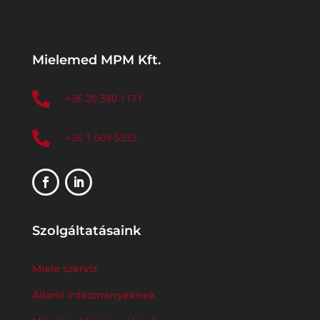
Mielemed MPM Kft.

+36 20 380 1171

+36 1 609 5533
Szolgáltatásaink
Miele szerviz
Állami intézményeknek