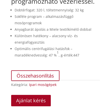
programozható vezérléssel.
Dobtérfogat: 320 l, töltetmennyiség: 32 kg
Sokféle program – alkalmazásfüggő
mosóprogramok
Anyagbarát ápolás a Miele textilkímélő dobbal
Különösen hatékony – alacsony víz- és
energiafogyasztás
Optimális centrifugálási hatásfok –
1
maradéknedvesség: 47 %
, g-érték:447
Összehasonlítás
Kategória:
Ipari mosógépek
Ajánlat kérés