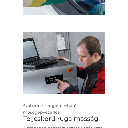
Szabadon programozható
mosógépvezérlés
Teljeskörű rugalmasság
A szabadon programozható vezérléssel