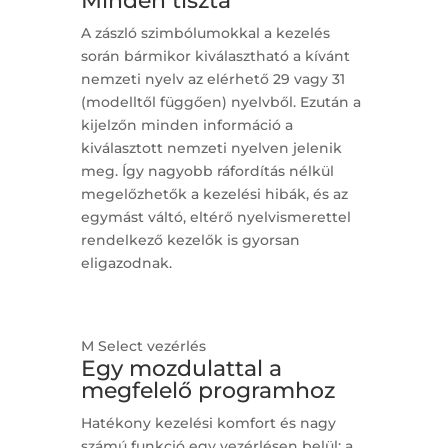
Minden tiszta
A zászló szimbólumokkal a kezelés
során bármikor kiválasztható a kívánt
nemzeti nyelv az elérhető 29 vagy 31
(modelltől függően) nyelvből. Ezután a
kijelzőn minden információ a
kiválasztott nemzeti nyelven jelenik
meg. Így nagyobb ráfordítás nélkül
megelőzhetők a kezelési hibák, és az
egymást váltó, eltérő nyelvismerettel
rendelkező kezelők is gyorsan
eligazodnak.
M Select vezérlés
Egy mozdulattal a
megfelelő programhoz
Hatékony kezelési komfort és nagy
számú funkció egy vezérlésen belül: a