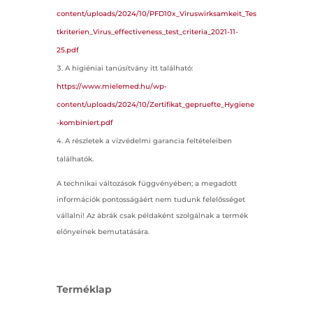
content/uploads/2024/10/PFD10x_Viruswirksamkeit_Tes
tkriterien_Virus_effectiveness_test_criteria_2021-11-
25.pdf
A higiéniai tanúsítvány itt található:
https://www.mielemed.hu/wp-
content/uploads/2024/10/Zertifikat_gepruefte_Hygiene
-kombiniert.pdf
A részletek a vízvédelmi garancia feltételeiben
találhatók.
A technikai változások függvényében; a megadott
információk pontosságáért nem tudunk felelősséget
vállalni! Az ábrák csak példaként szolgálnak a termék
előnyeinek bemutatására.
Terméklap