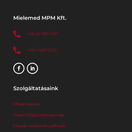
Mielemed MPM Kft.

+36 20 380 1171

+36 1 609 5533
Szolgáltatásaink
Miele szerviz
Állami intézményeknek
Magán intézményeknek