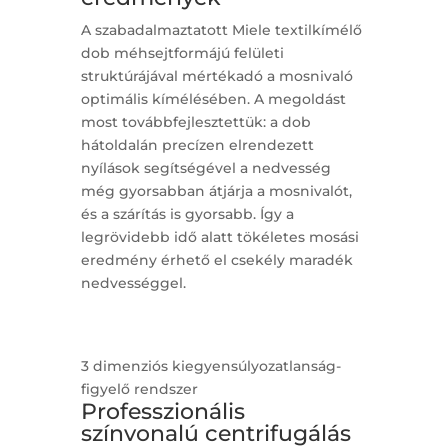
A szabadalmaztatott Miele textilkímélő
dob méhsejtformájú felületi
struktúrájával mértékadó a mosnivaló
optimális kímélésében. A megoldást
most továbbfejlesztettük: a dob
hátoldalán precízen elrendezett
nyílások segítségével a nedvesség
még gyorsabban átjárja a mosnivalót,
és a szárítás is gyorsabb. Így a
legrövidebb idő alatt tökéletes mosási
eredmény érhető el csekély maradék
nedvességgel.
3 dimenziós kiegyensúlyozatlanság-
figyelő rendszer
Professzionális
színvonalú centrifugálás