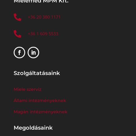
Mielemed MPM Kft.

+36 20 380 1171

+36 1 609 5533
Szolgáltatásaink
Miele szerviz
Állami intézményeknek
Magán intézményeknek
Megoldásaink