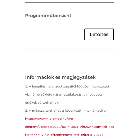
Programmübersicht
Letöltés
Információk és megjegyzések
A beépítés helyi adottságaitól függően (bevezetett
víz hőmérséklete / áramcsatlakozás) a megadott
értékek változhatnak.
A módszertani leírás a következő linken érhető el:
https://www.mielemed.hu/wp-
content/uploads/2024/10/PFD10x_Viruswirksamkeit_Tes
tkriterien_Virus_effectiveness_test_criteria_2021-11-