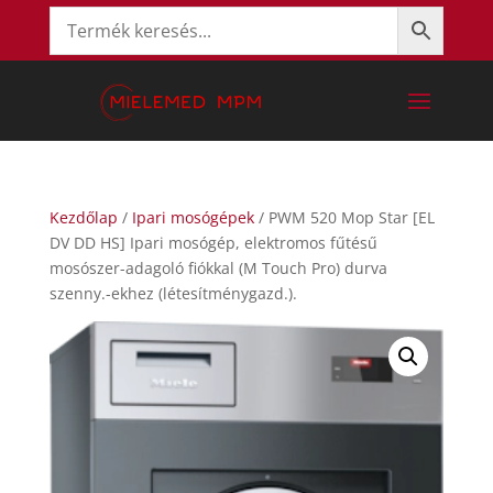
Kezdőlap
/
Ipari mosógépek
/ PWM 520 Mop Star [EL
DV DD HS] Ipari mosógép, elektromos fűtésű
mosószer-adagoló fiókkal (M Touch Pro) durva
szenny.-ekhez (létesítménygazd.).