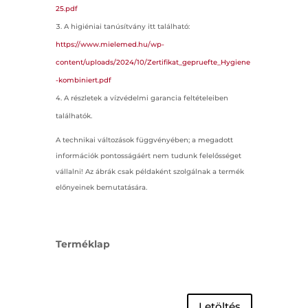
25.pdf
A higiéniai tanúsítvány itt található:
https://www.mielemed.hu/wp-
content/uploads/2024/10/Zertifikat_gepruefte_Hygiene
-kombiniert.pdf
A részletek a vízvédelmi garancia feltételeiben
találhatók.
A technikai változások függvényében; a megadott
információk pontosságáért nem tudunk felelősséget
vállalni! Az ábrák csak példaként szolgálnak a termék
előnyeinek bemutatására.
Terméklap
Letöltés