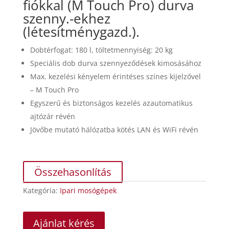
fiókkal (M Touch Pro) durva
szenny.-ekhez
(létesítménygazd.).
Dobtérfogat: 180 l, töltetmennyiség: 20 kg
Speciális dob durva szennyeződések kimosásához
Max. kezelési kényelem érintéses színes kijelzővel
– M Touch Pro
Egyszerű és biztonságos kezelés azautomatikus
ajtózár révén
Jövőbe mutató hálózatba kötés LAN és WiFi révén
Összehasonlítás
Kategória:
Ipari mosógépek
Ajánlat kérés