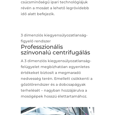
csúcsminőségű ipari technológiájuk
révén a mosást a lehető legrövidebb
idő alatt befejezik.
3 dimenziós kiegyensúlyozatlanság-
figyelő rendszer
Professzionális
színvonalú centrifugálás
A 3 dimenziós kiegyensúlyozatlanság-
felügyelet megbízhatóan egyenletes
értékeket biztosít a megmaradó
nedvesség terén. Emellett csökkenti a
gőzölőrendszer és a dobcsapágyak
terhelését – nagyban hozzájárulva a
mosógépek hosszú élettartamához.