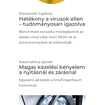
Ellenőrzött higiénia
Hatékony a vírusok ellen
– tudományosan igazolva
Benchmark sorozatú mosógépeink az
összes vírus több mint 99,9%-át
(a
korona-vírusokat is) eltávolítják.
Automatikus ajtózár
Magas kezelési kényelem
a nyitásnál és zárásnál
Egyszerű ajtózárás a OneFingerTouch
funkcióval.