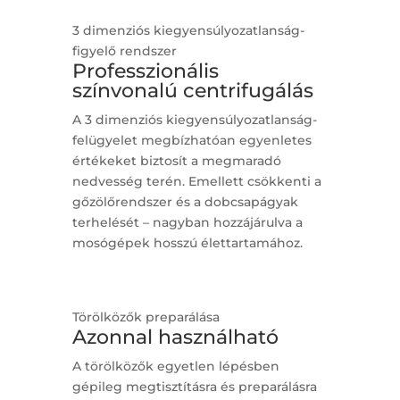
3 dimenziós kiegyensúlyozatlanság-
figyelő rendszer
Professzionális
színvonalú centrifugálás
A 3 dimenziós kiegyensúlyozatlanság-
felügyelet megbízhatóan egyenletes
értékeket biztosít a megmaradó
nedvesség terén. Emellett csökkenti a
gőzölőrendszer és a dobcsapágyak
terhelését – nagyban hozzájárulva a
mosógépek hosszú élettartamához.
Törölközők preparálása
Azonnal használható
A törölközők egyetlen lépésben
gépileg megtisztításra és preparálásra