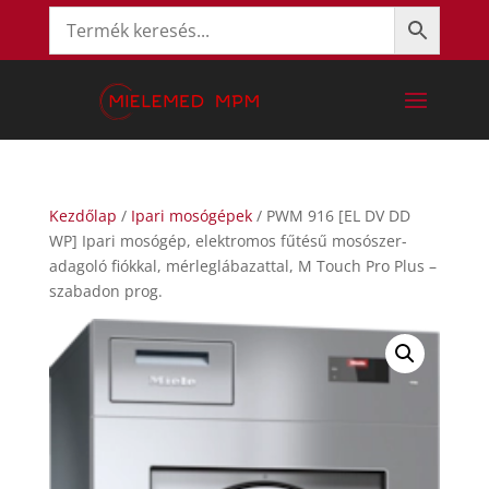
Kezdőlap
/
Ipari mosógépek
/ PWM 916 [EL DV DD
WP] Ipari mosógép, elektromos fűtésű mosószer-
adagoló fiókkal, mérleglábazattal, M Touch Pro Plus –
szabadon prog.