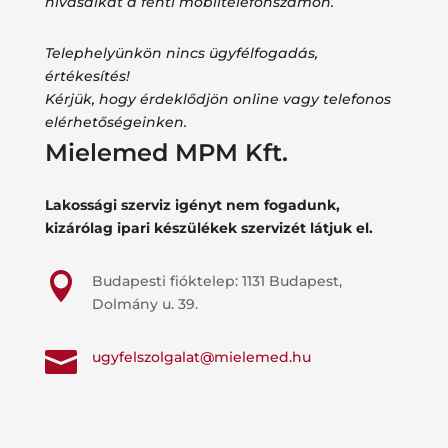
hívásaikat a fenti mobiltelefonszámon.
Telephelyünkön nincs ügyfélfogadás,
értékesítés!
Kérjük, hogy érdeklődjön online vagy telefonos
elérhetőségeinken.
Mielemed MPM Kft.
Lakossági szerviz igényt nem fogadunk,
kizárólag ipari készülékek szervizét látjuk el.

Budapesti fióktelep: 1131 Budapest,
Dolmány u. 39.

ugyfelszolgalat@mielemed.hu