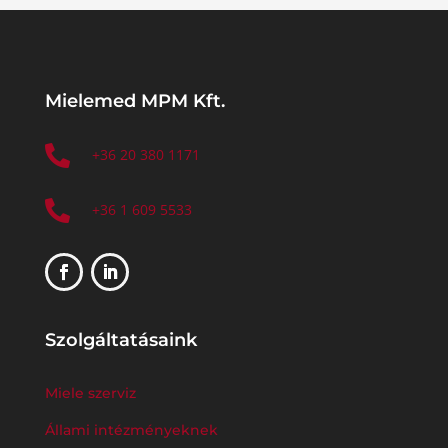
Mielemed MPM Kft.

+36 20 380 1171

+36 1 609 5533
Szolgáltatásaink
Miele szerviz
Állami intézményeknek