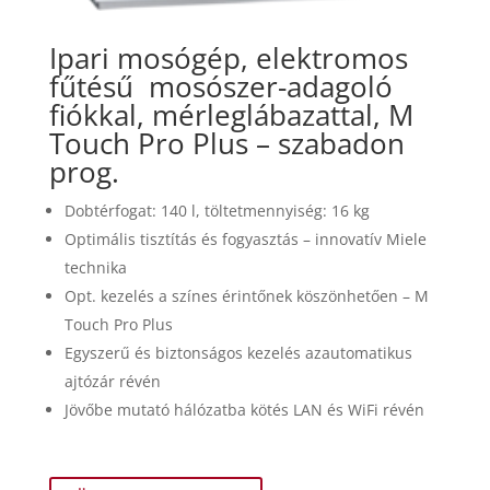
Ipari mosógép, elektromos
fűtésű
mosószer-adagoló
fiókkal, mérleglábazattal, M
Touch Pro Plus – szabadon
prog.
Dobtérfogat: 140 l, töltetmennyiség: 16 kg
Optimális tisztítás és fogyasztás – innovatív Miele
technika
Opt. kezelés a színes érintőnek köszönhetően – M
Touch Pro Plus
Egyszerű és biztonságos kezelés azautomatikus
ajtózár révén
Jövőbe mutató hálózatba kötés LAN és WiFi révén