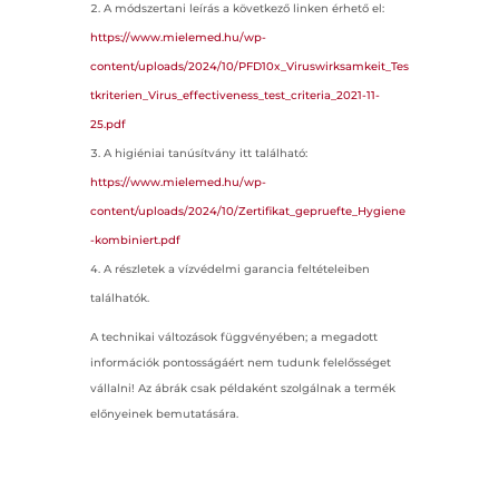
A módszertani leírás a következő linken érhető el:
https://www.mielemed.hu/wp-
content/uploads/2024/10/PFD10x_Viruswirksamkeit_Tes
tkriterien_Virus_effectiveness_test_criteria_2021-11-
25.pdf
A higiéniai tanúsítvány itt található:
https://www.mielemed.hu/wp-
content/uploads/2024/10/Zertifikat_gepruefte_Hygiene
-kombiniert.pdf
A részletek a vízvédelmi garancia feltételeiben
találhatók.
A technikai változások függvényében; a megadott
információk pontosságáért nem tudunk felelősséget
vállalni! Az ábrák csak példaként szolgálnak a termék
előnyeinek bemutatására.