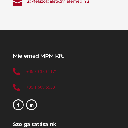

ugyfelszolgalat@mielemed.hu
Mielemed MPM Kft.

+36 20 380 1171

+36 1 609 5533
Szolgáltatásaink