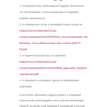
A beépítés helyi adottságaitól függően (bevezetett
víz hőmérséklete / áramcsatlakozás) a megadott
értékek változhatnak.
A módszertani leírás a következő linken érhető el:
https://www.mielemed.hu/wp-
content/uploads/2024/10/PFD10x_Viruswirksamkeit_Tes
tkriterien_Virus_effectiveness_test_criteria_2021-11-
25.pdf
A higiéniai tanúsítvány itt található:
https://www.mielemed.hu/wp-
content/uploads/2024/10/Zertifikat_gepruefte_Hygiene
-kombiniert.pdf
A részletek a vízvédelmi garancia feltételeiben
találhatók.
A technikai változások függvényében; a megadott
információk pontosságáért nem tudunk felelősséget
vállalni! Az ábrák csak példaként szolgálnak a termék