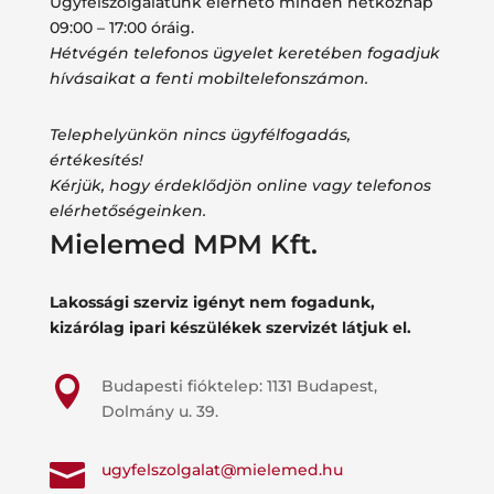
Ügyfélszolgálatunk elérhető minden hétköznap
09:00 – 17:00 óráig.
Hétvégén telefonos ügyelet keretében fogadjuk
hívásaikat a fenti mobiltelefonszámon.
Telephelyünkön nincs ügyfélfogadás,
értékesítés!
Kérjük, hogy érdeklődjön online vagy telefonos
elérhetőségeinken.
Mielemed MPM Kft.
Lakossági szerviz igényt nem fogadunk,
kizárólag ipari készülékek szervizét látjuk el.

Budapesti fióktelep: 1131 Budapest,
Dolmány u. 39.

ugyfelszolgalat@mielemed.hu