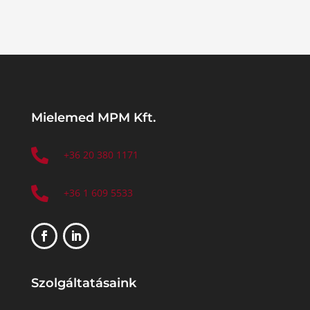
Mielemed MPM Kft.

+36 20 380 1171

+36 1 609 5533
Szolgáltatásaink