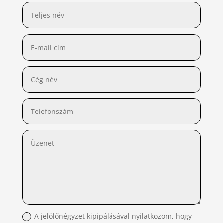
A jelölőnégyzet kipipálásával nyilatkozom, hogy