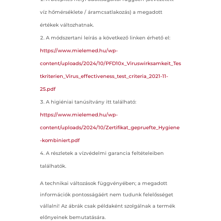
víz hőmérséklete / áramcsatlakozás) a megadott
értékek változhatnak.
A módszertani leírás a következő linken érhető el:
https://www.mielemed.hu/wp-
content/uploads/2024/10/PFD10x_Viruswirksamkeit_Tes
tkriterien_Virus_effectiveness_test_criteria_2021-11-
25.pdf
A higiéniai tanúsítvány itt található:
https://www.mielemed.hu/wp-
content/uploads/2024/10/Zertifikat_gepruefte_Hygiene
-kombiniert.pdf
A részletek a vízvédelmi garancia feltételeiben
találhatók.
A technikai változások függvényében; a megadott
információk pontosságáért nem tudunk felelősséget
vállalni! Az ábrák csak példaként szolgálnak a termék
előnyeinek bemutatására.