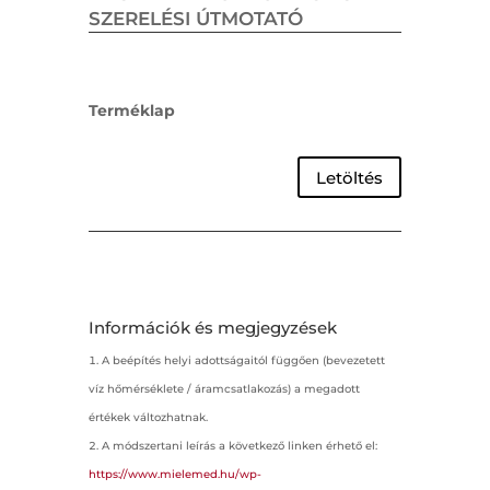
SZERELÉSI ÚTMOTATÓ
Terméklap
Letöltés
Információk és megjegyzések
A beépítés helyi adottságaitól függően (bevezetett
víz hőmérséklete / áramcsatlakozás) a megadott
értékek változhatnak.
A módszertani leírás a következő linken érhető el:
https://www.mielemed.hu/wp-