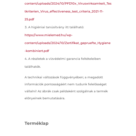
content/uploads/2024/10/PFD10x_Viruswirksamkeit_Tes
tkriterien_Virus_effectiveness_test_criteria_2021-11-
25.pdf
A higiéniai tanúsítvány itt található:
https://www.mielemed.hu/wp-
content/uploads/2024/10/Zertifikat_gepruefte_Hygiene
-kombiniert.pdf
A részletek a vízvédelmi garancia feltételeiben
találhatók.
A technikai változások függvényében; a megadott
információk pontosságáért nem tudunk felelősséget
vállalni! Az ábrák csak példaként szolgálnak a termék
előnyeinek bemutatására.
Terméklap