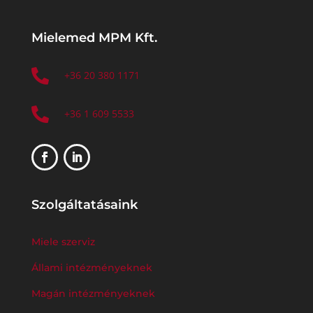
Mielemed MPM Kft.

+36 20 380 1171

+36 1 609 5533
Szolgáltatásaink
Miele szerviz
Állami intézményeknek
Magán intézményeknek