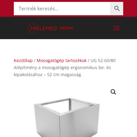
Kezdőlap
/
Mosogatógép tartozékok
/ UG 52-60/80
Alépítmény a mosogatógép ergonomikus be- és
kipakolásához – 52 cm magasság.