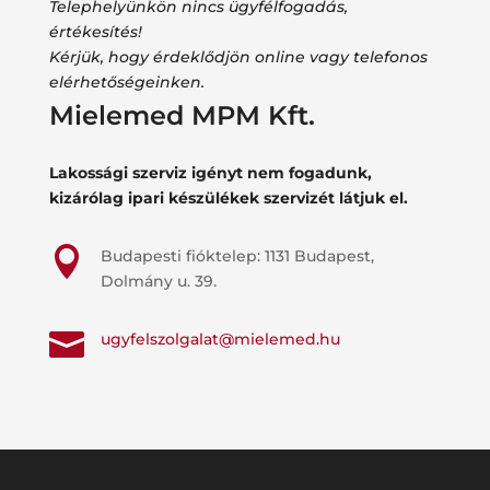
Telephelyünkön nincs ügyfélfogadás,
értékesítés!
Kérjük, hogy érdeklődjön online vagy telefonos
elérhetőségeinken.
Mielemed MPM Kft.
Lakossági szerviz igényt nem fogadunk,
kizárólag ipari készülékek szervizét látjuk el.

Budapesti fióktelep: 1131 Budapest,
Dolmány u. 39.

ugyfelszolgalat@mielemed.hu