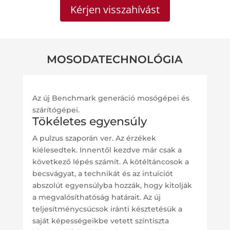
Kérjen visszahívást
MOSODATECHNOLÓGIA
Az új Benchmark generáció mosógépei és
szárítógépei.
Tökéletes egyensúly
A pulzus szaporán ver. Az érzékek
kiélesedtek. Innentől kezdve már csak a
következő lépés számít. A kötéltáncosok a
becsvágyat, a technikát és az intuíciót
abszolút egyensúlyba hozzák, hogy kitolják
a megvalósíthatóság határait. Az új
teljesítménycsúcsok iránti késztetésük a
saját képességeikbe vetett színtiszta