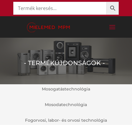
- TERMÉKÚJDONSÁGOK -
Mosogatástechnológia
Mosodatechnológia
Fogorvosi, labor- és orvosi technológia