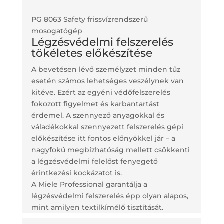
PG 8063 Safety frissvízrendszerű
mosogatógép
Légzésvédelmi felszerelés
tökéletes előkészítése
A bevetésen lévő személyzet minden tűz
esetén számos lehetséges veszélynek van
kitéve. Ezért az egyéni védőfelszerelés
fokozott figyelmet és karbantartást
érdemel. A szennyező anyagokkal és
váladékokkal szennyezett felszerelés gépi
előkészítése itt fontos előnyökkel jár – a
nagyfokú megbízhatóság mellett csökkenti
a légzésvédelmi felelőst fenyegető
érintkezési kockázatot is.
A Miele Professional garantálja a
légzésvédelmi felszerelés épp olyan alapos,
mint amilyen textilkímélő tisztítását.