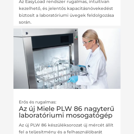
Az EasyLoad rendszer rugalmas, intuitívan
kezelhető, és jelentős kapacitásnövekedést
biztosít a laboratóriumi üvegek feldolgozása
során.
Erős és rugalmas:
Az új Miele PLW 86 nagyterű
laboratóriumi mosogatógép
Az új PLW 86 készüléksorozat új mércét állít
fel a teljesítmény és a felhasználóbarát