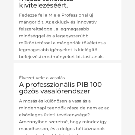
kivitelezéséért.
Fedezze fel a Miele Professional új
mángorlóit. Az exkluzív és innovatív
felszereltséggel, a legmagasabb
minőséggel és a legegyszerűbb
működtetéssel a mángorlók tökéletes,a
legmagasabb igényeket is kielégítő
befejezési eredményeket biztosítanak.
Élvezet vele a vasalás
A professzionális PIB 100
gőzös vasalórendszer
A mosás és különösen a vasalás a
mindennapi teendők része de nem ez az
elsődleges üzleti tevékenysége?
Amennyiben szeretné, hogy mindez így
maradhasson, és a dolgos hétköznapok