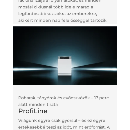
racionalizálja a folyamatokat, és minden
mosási ciklusnál több ideje marad a
legfontosabbra: azokra az emberekre,
akikért minden nap felelősséggel tartozik.
Poharak, tányérok és evőeszközök – 17 perc
alatt minden tiszta
ProfiLine
Világunk egyre csak gyorsul – és ez egyre
értékesebbé teszi az időt, mint erőforrást. A