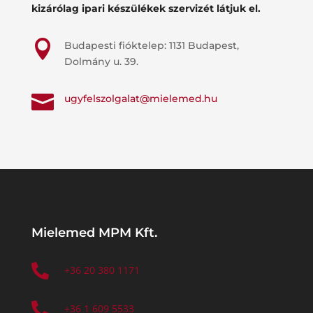
kizárólag ipari készülékek szervizét látjuk el.

Budapesti fióktelep: 1131 Budapest,
Dolmány u. 39.

ugyfelszolgalat@mielemed.hu
Mielemed MPM Kft.

+36 20 380 1171

+36 1 609 5533