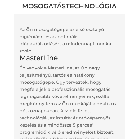
MOSOGATÁSTECHNOLÓGIA
Az Ön mosogatógépe az első osztályú
higiéniáért és az optimális
időgazdálkodásért a mindennapi munka
során.
MasterLine
Én vagyok a MasterLine, az Ön nagy
teljesítményű, tartós és hatékony
mosogatógépe. Úgy terveztek, hogy
megfeleljek a professzionális mosogatás
legmagasabb követelményeinek, ezáltal
megkönnyítem az Ön munkáját a hektikus
hétköznapokban. A Miele fejlett
technológiái, az intuitív érintőképernyős
kezelés és a mindössze 5 perces¹
programidő kiváló eredményeket biztosít,