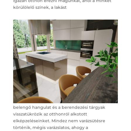
igazán otthon érezni magunkat, ahol a minket
körülölelő színek, a lakást
belengő hangulat és a berendezési tárgyak
visszatükrözik az otthonról alkotott
elképzeléseinket. Mindez nem varázsütésre
történik, mégis varázslatos, ahogy a