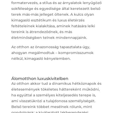
formatervezés, a stílus és az árnyalatok lenyűgöző
sokfélesége és egyedisége által keretezett belső
terek más-más jelleget öltenek. A kulcs olyan
kimagasló esztétikum és luxus életérzés
feltételeinek kialakítása, aminek hatására lelki
tereink is átrendeződnek, és más
életminőségben telnek mindennapjaink.
Az otthon az önazonosság tapasztalata úgy,
ahogyan megálmodtuk – kompromisszumok
nélkül, kimagasló kényelemben.
Álomotthon luxuskivitelben
Az otthon akkor tud a dinamikus hétköznapok és
életesemények tökéletes háttereként működni,
ha egyúttal a személyes kiteljesedés terepe is,
ami visszatükrözi a tulajdonosa személyiségét.
Belső tereink többet mesélnek rólunk, mint
gondolnánk: a kiválasztott lakberendezési