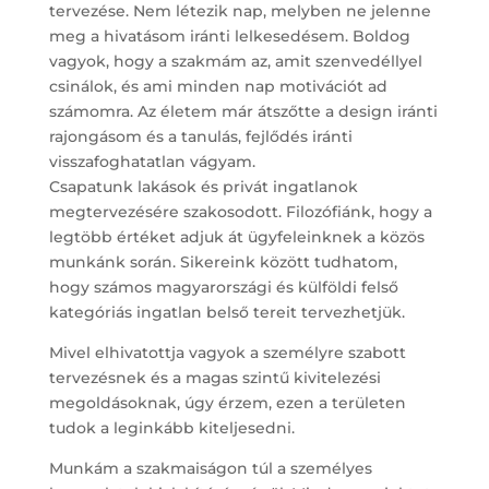
tervezése. Nem létezik nap, melyben ne jelenne
meg a hivatásom iránti lelkesedésem. Boldog
vagyok, hogy a szakmám az, amit szenvedéllyel
csinálok, és ami minden nap motivációt ad
számomra. Az életem már átszőtte a design iránti
rajongásom és a tanulás, fejlődés iránti
visszafoghatatlan vágyam.
Csapatunk lakások és privát ingatlanok
megtervezésére szakosodott. Filozófiánk, hogy a
legtöbb értéket adjuk át ügyfeleinknek a közös
munkánk során. Sikereink között tudhatom,
hogy számos magyarországi és külföldi felső
kategóriás ingatlan belső tereit tervezhetjük.
Mivel elhivatottja vagyok a személyre szabott
tervezésnek és a magas szintű kivitelezési
megoldásoknak, úgy érzem, ezen a területen
tudok a leginkább kiteljesedni.
Munkám a szakmaiságon túl a személyes