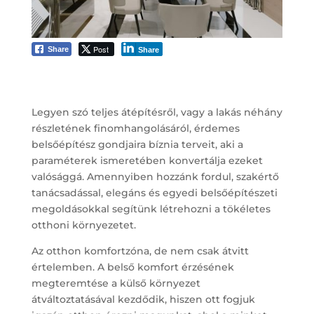
Post
Share
Share
Legyen szó teljes átépítésről, vagy a lakás néhány
részletének finomhangolásáról, érdemes
belsőépítész gondjaira bíznia terveit, aki a
paraméterek ismeretében konvertálja ezeket
valósággá. Amennyiben hozzánk fordul, szakértő
tanácsadással, elegáns és egyedi belsőépítészeti
megoldásokkal segítünk létrehozni a tökéletes
otthoni környezetet.
Az otthon komfortzóna, de nem csak átvitt
értelemben. A belső komfort érzésének
megteremtése a külső környezet
átváltoztatásával kezdődik, hiszen ott fogjuk