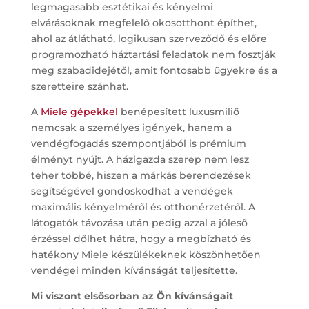
legmagasabb esztétikai és kényelmi
elvárásoknak megfelelő okosotthont építhet,
ahol az átlátható, logikusan szerveződő és előre
programozható háztartási feladatok nem fosztják
meg szabadidejétől, amit fontosabb ügyekre és a
szeretteire szánhat.
A
Miele gépekkel
benépesített luxusmiliő
nemcsak a személyes igények, hanem a
vendégfogadás szempontjából is prémium
élményt nyújt. A házigazda szerep nem lesz
teher többé, hiszen a márkás berendezések
segítségével gondoskodhat a vendégek
maximális kényelméről és otthonérzetéről. A
látogatók távozása után pedig azzal a jóleső
érzéssel dőlhet hátra, hogy a megbízható és
hatékony Miele készülékeknek köszönhetően
vendégei minden kívánságát teljesítette.
Mi viszont elsősorban az Ön kívánságait