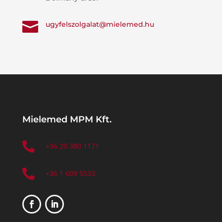

ugyfelszolgalat@mielemed.hu
Mielemed MPM Kft.

+36 20 380 1171

+36 1 609 5533