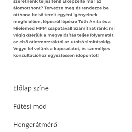
szeretnénk teljesíteni! Elképzelte már az
álomotthont? Tervezze meg és rendezze be
otthona belső tereit egyéni igényeinek
megfelelően, lépésről lépésre Tóth Anita és a
Mielemed MPM csapatával! Számíthat ránk: mi
végigkísérjük a megvalósítás teljes folyamatát
az első ötletmorzsáktól az utolsó simításokig.
Vegye fel velünk a kapcsolatot, és személyes
konzultációhoz egyeztessen időpontot!
Előlap színe
Fűtési mód
Hengerátmérő