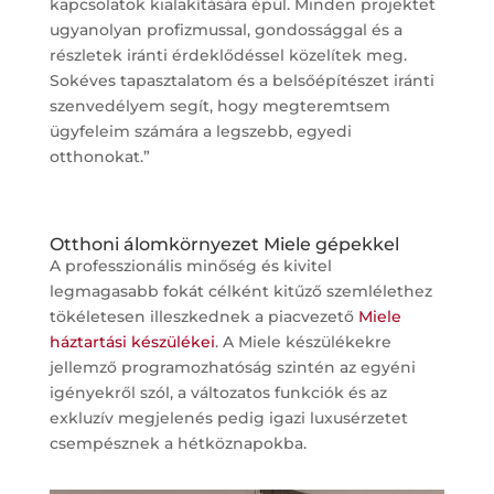
kapcsolatok kialakítására épül. Minden projektet
ugyanolyan profizmussal, gondossággal és a
részletek iránti érdeklődéssel közelítek meg.
Sokéves tapasztalatom és a belsőépítészet iránti
szenvedélyem segít, hogy megteremtsem
ügyfeleim számára a legszebb, egyedi
otthonokat.”
Otthoni álomkörnyezet Miele gépekkel
A professzionális minőség és kivitel
legmagasabb fokát célként kitűző szemlélethez
tökéletesen illeszkednek a piacvezető
Miele
háztartási készülékei
. A Miele készülékekre
jellemző programozhatóság szintén az egyéni
igényekről szól, a változatos funkciók és az
exkluzív megjelenés pedig igazi luxusérzetet
csempésznek a hétköznapokba.