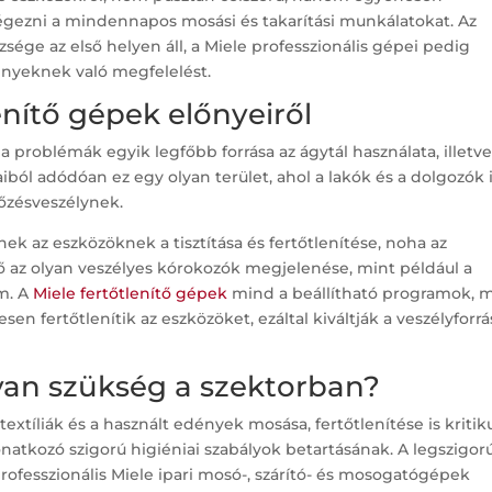
ezni a mindennapos mosási és takarítási munkálatokat. Az
ége az első helyen áll, a Miele professzionális gépei pedig
ényeknek való megfelelést.
enítő gépek előnyeiről
a problémák egyik legfőbb forrása az ágytál használata, illetv
iból adódóan ez egy olyan terület, ahol a lakók és a dolgozók 
tőzésveszélynek.
k az eszközöknek a tisztítása és fertőtlenítése, noha az
ő az olyan veszélyes kórokozók megjelenése, mint például a
m. A
Miele fertőtlenítő gépek
mind a beállítható programok, 
n fertőtlenítik az eszközöket, ezáltal kiváltják a veszélyforrá
van szükség a szektorban?
textíliák és a használt edények mosása, fertőtlenítése is kritik
onatkozó szigorú higiéniai szabályok betartásának. A legszigo
rofesszionális Miele ipari mosó-, szárító- és mosogatógépek