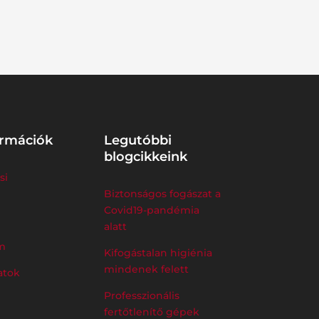
ormációk
Legutóbbi
blogcikkeink
si
Biztonságos fogászat a
Covid19-pandémia
alatt
m
Kifogástalan higiénia
mindenek felett
atok
Professzionális
fertőtlenítő gépek