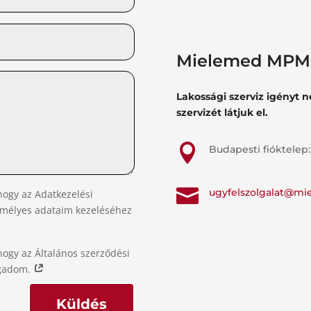
Mielemed MPM 
Lakossági szerviz igényt 
szervizét látjuk el.

Budapesti fióktelep:

ugyfelszolgalat@mi
hogy az Adatkezelési
emélyes adataim kezeléséhez
hogy az Általános szerződési
ogadom.
Küldés