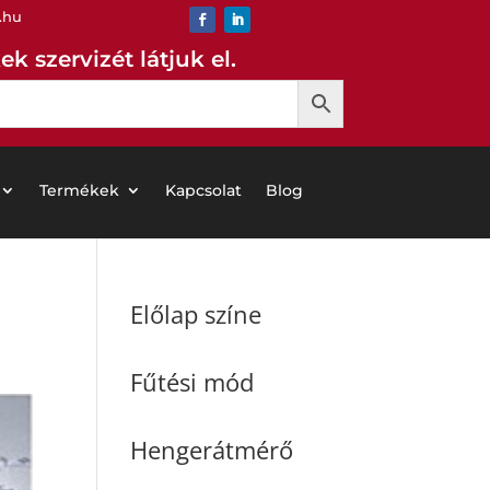
.hu
k szervizét látjuk el.
Termékek
Kapcsolat
Blog
Előlap színe
Fűtési mód
Hengerátmérő