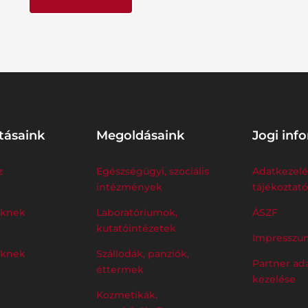
tásaink
Megoldásaink
Jogi inf
z
Egészségügyi, szociális
Adatkezelé
intézmények
tájékoztató
eknek
Laboratóriumok,
ÁSZF
kutatóintézetek
Impresszu
eknek
Szállodák, panziók,
Partner ad
éttermek
kezelése
Kozmetikák,