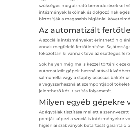
szükséges megbízható berendezésekkel vég
intézmények lakóinak és dolgozóinak egészs
biztosítják a magasabb higiéniai követelm
Az automatizált fertőtl
A szociális intézményeket érinthető higiéni
annak megfelelő fertőtlenítése. Sajátossága
fokozottan ki vannak téve az esetleges fer
Sok helyen még ma is kézzel történik ezekne
automatizált gépek használatával kivédhet
salmonella vagy a staphylococcus baktériu
a vegyszerhasználat szempontjából tökéletese
jelenthető kézi tisztítás folyamatát.
Milyen egyéb gépekre 
Az ágytálak tisztítása mellett a szennyezett 
pontját képezi a szociális intézményekre v
higiéniai szabványok betartását garantáló p