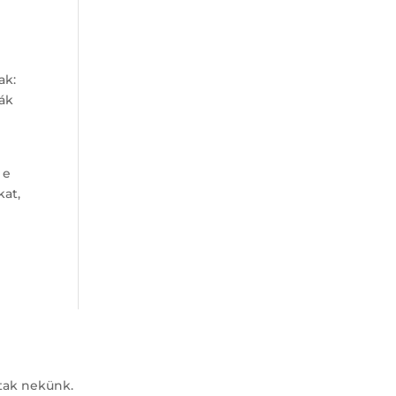
ak:
ják
 e
kat,
ztak nekünk.