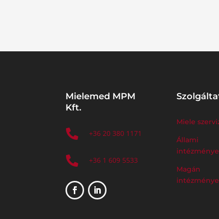
Mielemed MPM
Szolgálta
Kft.
Miele szervi

+36 20 380 1171
Állami
intézmény

+36 1 609 5533
Magán
intézmény