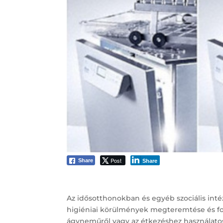
Post
Share
Share
Az idősotthonokban és egyéb szociális in
higiéniai körülmények megteremtése és folya
ágyneműről vagy az étkezéshez használato