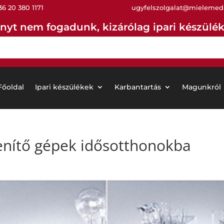
36 20 380 1171
ugyfelszolgalat@mielemed
nyt nem fogadunk, kizárólag ipari készüléke
Főoldal
Ipari készülékek
Karbantartás
Magunkról
lenítő gépek idősotthonokba