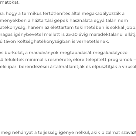
amatokat.
ra, hogy a termikus fertőtlenítés által megakadályozzák a
tézményekben a háztartási gépek használata egyáltalán nem
atékonyság, hanem az élettartam tekintetében is sokkal jobb
magas igénybevétel mellett is 25-30 évig maradéktalanul ellát
szú távon költséghatékonyságban is verhetetlenek.
 és burkolat, a maradványok megtapadását megakadályozó
ő felületek minimális résmérete, előre telepített programok –
ele ipari berendezései ártalmatlanítják és elpusztítják a víruso
 meg néhányat a teljesség igénye nélkül, akik bizalmat szava