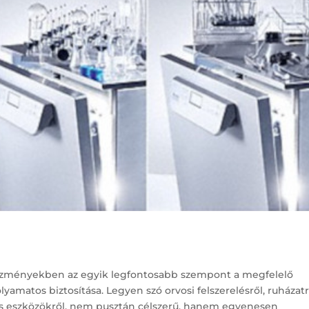
tézményekben az egyik legfontosabb szempont a megfelelő
matos biztosítása. Legyen szó orvosi felszerelésről, ruházatr
s eszközökről, nem pusztán célszerű, hanem egyenesen