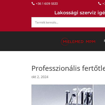
+36 1 609 5533
+


Lakossági szerviz igé
Professzionális fertőt
okt 2, 2024