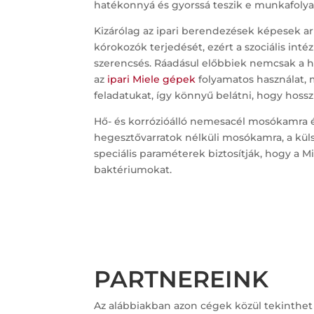
hatékonnyá és gyorssá teszik e munkafoly
Kizárólag az ipari berendezések képesek ar
kórokozók terjedését, ezért a szociális in
szerencsés. Ráadásul előbbiek nemcsak a h
az
ipari Miele gépek
folyamatos használat, 
feladatukat, így könnyű belátni, hogy hos
Hő- és korrózióálló nemesacél mosókamra
hegesztővarratok nélküli mosókamra, a küls
speciális paraméterek biztosítják, hogy a Mi
baktériumokat.
PARTNEREINK
Az alábbiakban azon cégek közül tekinthet