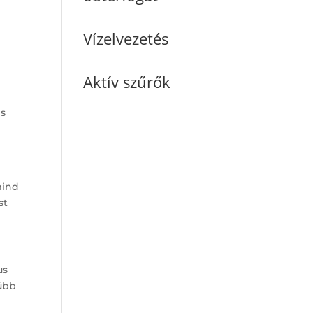
Vízelvezetés
Aktív szűrők
e
is
mind
st
us
rúbb